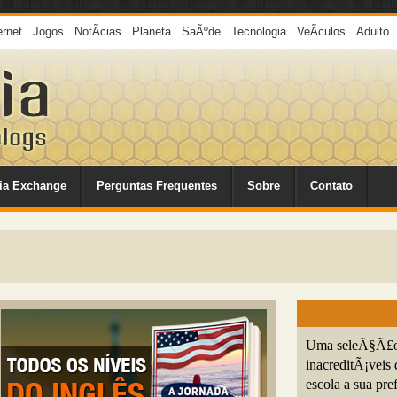
ernet
Jogos
NotÃ­cias
Planeta
SaÃºde
Tecnologia
VeÃ­culos
Adulto
ia Exchange
Perguntas Frequentes
Sobre
Contato
Uma seleÃ§Ã£o d
inacreditÃ¡veis 
escola a sua pref