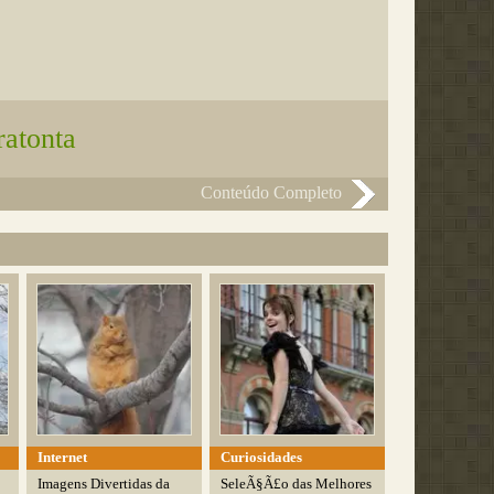
ratonta
Conteúdo Completo
Internet
Curiosidades
Imagens Divertidas da
SeleÃ§Ã£o das Melhores