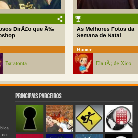
josos DirÃ£o que Ã‰
As Melhores Fotos da
oshop
Semana de Natal
r
Humor
Baratonta
Ela tÃ¡ de Xico
lica
s dos