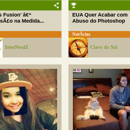
ls Fusion' â€“
EUA Quer Acabar com
rsÃ£o na Medida...
Abuso do Photoshop
NotÃ­cias
InterNerdZ
Clave do Sul