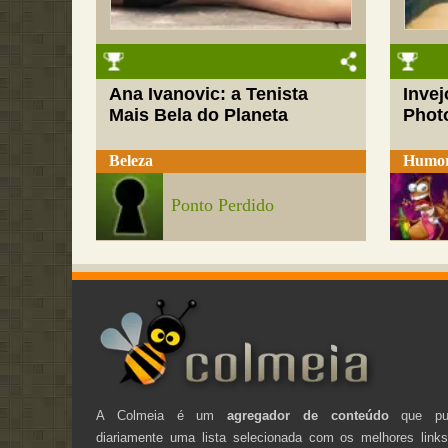
Ana Ivanovic: a Tenista
Inve
Mais Bela do Planeta
Phot
Beleza
Humo
Ponto Perdido
A Colmeia é um
agregador de conteúdo
que pub
diariamente uma lista selecionada com os melhores link