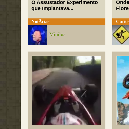
O Assustador Experimento
Onde
que Implantava...
Flor
NotÃ­cias
Curios
Minilua