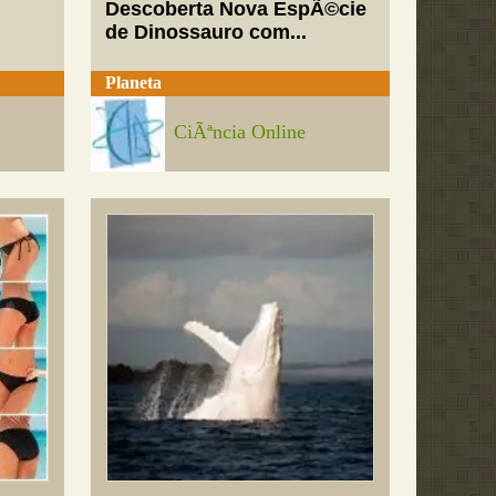
Descoberta Nova EspÃ©cie
de Dinossauro com...
Planeta
CiÃªncia Online