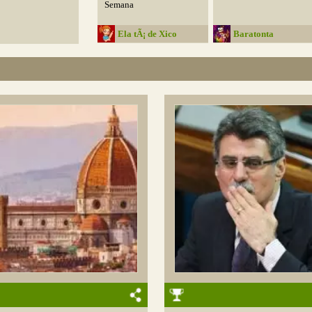
Semana
Ela tÃ¡ de Xico
Baratonta