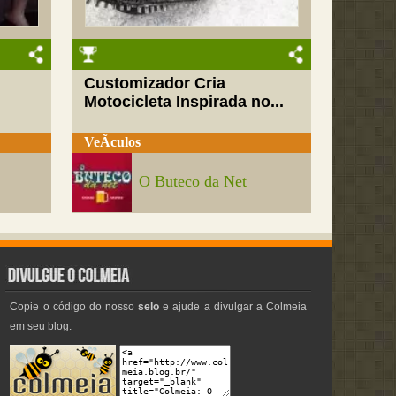
Customizador Cria
Motocicleta Inspirada no...
VeÃ­culos
O Buteco da Net
Copie o código do nosso
selo
e ajude a divulgar a Colmeia
em seu blog.