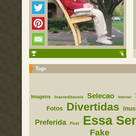
Tags
Selecao
Imagens
Inacreditaveis
Internet
Divertidas
Fotos
Inus
Essa Se
Preferida
Post
Fake