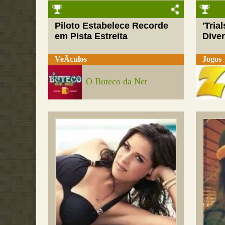
Piloto Estabelece Recorde
'Tria
em Pista Estreita
Dive
VeÃ­culos
Jogos
O Buteco da Net