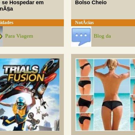
 se Hospedar em
Bolso Cheio
enÃ§a
idades
NotÃ­cias
Para Viagem
Blog da