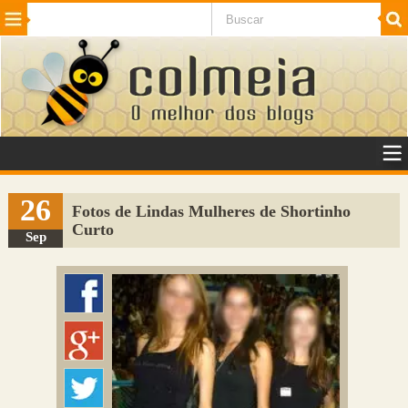
Beleza
Cinema e TV
Curiosidades
Esportes
Humor
Internet
Jogos
NotÃ­cias
Planeta
SaÃºde
Tecnologia
VeÃ­culos
Adulto
Sugerir Link
26
Fotos de Lindas Mulheres de Shortinho
Curto
Adicionar Blog
Sep
Colmeia Exchange
Perguntas Frequentes
Sobre
Contato