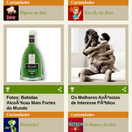
Curiosidades
Curiosidades
Pipoca de Bits
Ela tÃ¡ de Xico
Fotos: Bebidas
Os Melhores AnÃºncios
AlcoÃ³licas Mais Fortes
de Interesse PÃºblico
do Mundo
Curiosidades
Curiosidades
PutsGrilo!
O Buteco da Net