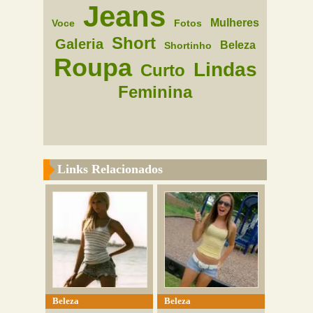
Jeans
Mulheres
Voce
Fotos
Short
Galeria
Beleza
Shortinho
Roupa
Lindas
Curto
Feminina
Links Relacionados
Beleza
Beleza