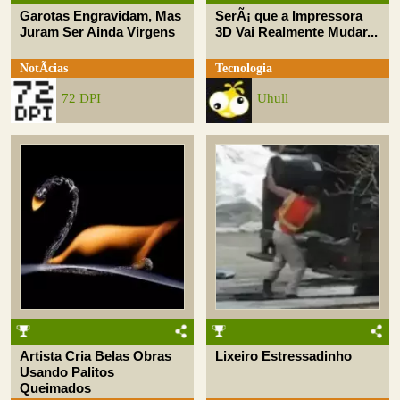
Garotas Engravidam, Mas
SerÃ¡ que a Impressora
Juram Ser Ainda Virgens
3D Vai Realmente Mudar...
NotÃ­cias
Tecnologia
72 DPI
Uhull
Artista Cria Belas Obras
Lixeiro Estressadinho
Usando Palitos
Queimados