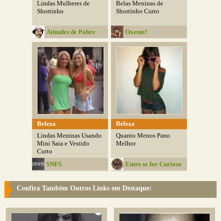
Lindas Mulheres de
Belas Meninas de
Shortinho
Shortinho Curto
Atitudes de Pobre
Oxente!
Beleza
Beleza
Lindas Meninas Usando
Quanto Menos Pano
Mini Saia e Vestido
Melhor
Curto
SNFS
Entre se for Curioso
Confira Também Outros Links em Destaque: