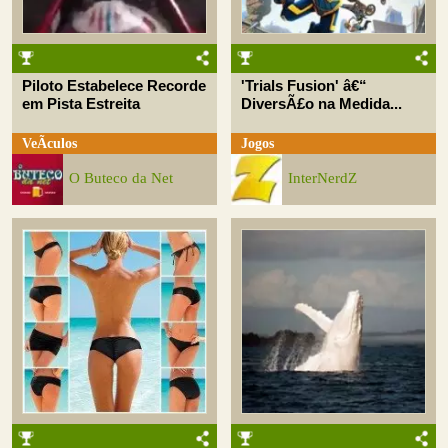
Piloto Estabelece Recorde
'Trials Fusion' â€“
em Pista Estreita
DiversÃ£o na Medida...
VeÃ­culos
Jogos
O Buteco da Net
InterNerdZ