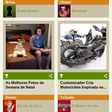
Beleza
Humor
Ponto Perdido
Baratonta
As Melhores Fotos da
Customizador Cria
Semana de Natal
Motocicleta Inspirada no...
Humor
VeÃ­culos
Ela tÃ¡ de Xico
O Buteco da Net