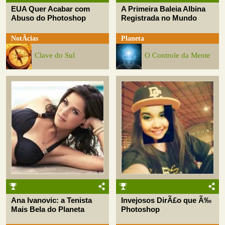
EUA Quer Acabar com
A Primeira Baleia Albina
Abuso do Photoshop
Registrada no Mundo
NotÃ­cias
Planeta
Clave do Sul
O Controle da Mente
Ana Ivanovic: a Tenista
Invejosos DirÃ£o que Ã‰
Mais Bela do Planeta
Photoshop