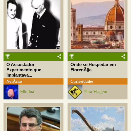
O Assustador
Onde se Hospedar em
Experimento que
FlorenÃ§a
Implantava...
NotÃ­cias
Curiosidades
Minilua
Para Viagem