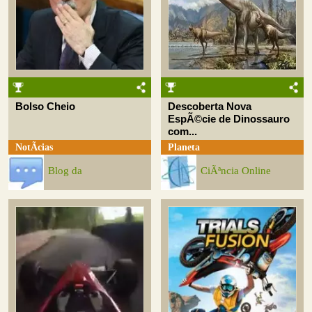
Bolso Cheio
Descoberta Nova
EspÃ©cie de Dinossauro
com...
NotÃ­cias
Planeta
Blog da
CiÃªncia Online