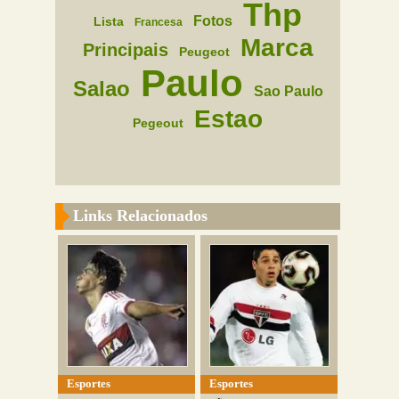
Thp
Fotos
Lista
Francesa
Marca
Principais
Peugeot
Paulo
Salao
Sao Paulo
Estao
Pegeout
Links Relacionados
Esportes
Esportes