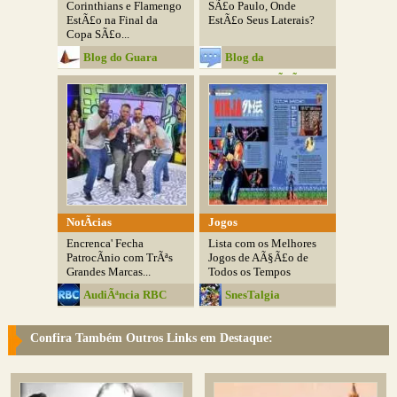
Corinthians e Flamengo
SÃ£o Paulo, Onde
EstÃ£o na Final da
EstÃ£o Seus Laterais?
Copa SÃ£o...
Blog do Guara
Blog da
ComunicaÃ§Ã£o
NotÃ­cias
Jogos
Encrenca' Fecha
Lista com os Melhores
PatrocÃ­nio com TrÃªs
Jogos de AÃ§Ã£o de
Grandes Marcas...
Todos os Tempos
AudiÃªncia RBC
SnesTalgia
Confira Também Outros Links em Destaque: