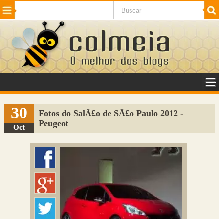
Beleza
Cinema e TV
Curiosidades
Esportes
Humor
Internet
Jogos
NotÃ­cias
Planeta
SaÃºde
Tecnologia
VeÃ­culos
Adulto
Sugerir Link
30
Fotos do SalÃ£o de SÃ£o Paulo 2012 -
Peugeot
Adicionar Blog
Oct
Colmeia Exchange
Perguntas Frequentes
Sobre
Contato