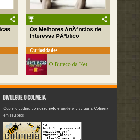
icas
Os Melhores AnÃºncios de
Interesse PÃºblico
Curiosidades
O Buteco da Net
Copie o código do nosso
selo
e ajude a divulgar a Colmeia
em seu blog.