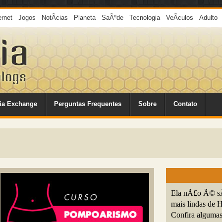
ernet
Jogos
NotÃ­cias
Planeta
SaÃºde
Tecnologia
VeÃ­culos
Adulto
ia Exchange
Perguntas Frequentes
Sobre
Contato
Ela nÃ£o Ã© sÃ³
mais lindas de 
Confira algumas