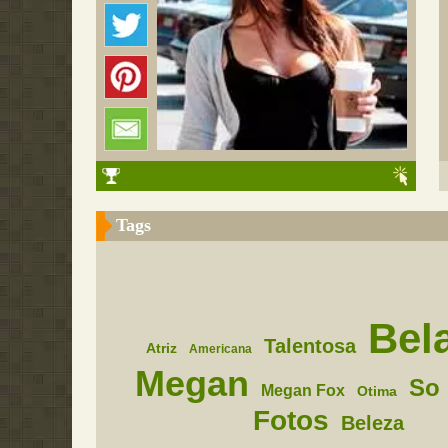
Tags
Bel
Talentosa
Atriz
Americana
Megan
So
Megan Fox
Otima
Fotos
Beleza