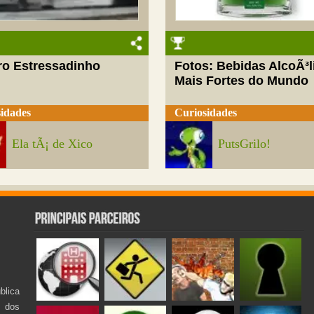
ro Estressadinho
Fotos: Bebidas AlcoÃ³l
Mais Fortes do Mundo
idades
Curiosidades
Ela tÃ¡ de Xico
PutsGrilo!
lica
s dos