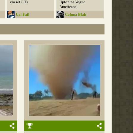
em 40 GIFs
Upton na Vogue
Americana
Uai Fail
Coluna Blah