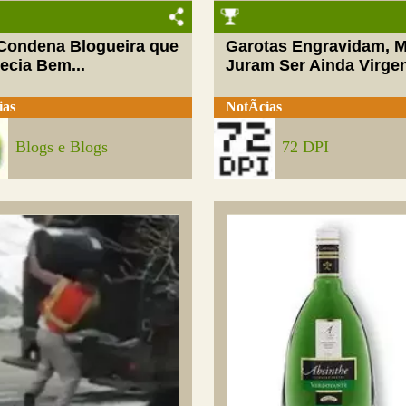
 Condena Blogueira que
Garotas Engravidam, 
ecia Bem...
Juram Ser Ainda Virge
ias
NotÃ­cias
Blogs e Blogs
72 DPI