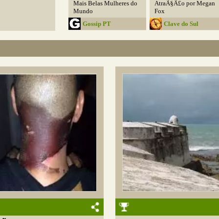
Mais Belas Mulheres do
AtraÃ§Ã£o por Megan
Mundo
Fox
Gossip PT
Clave do Sul