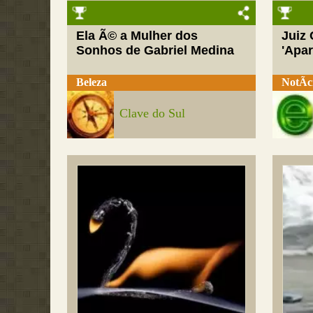
Ela Ã© a Mulher dos
Juiz
Sonhos de Gabriel Medina
'Apar
Beleza
NotÃ­c
Clave do Sul