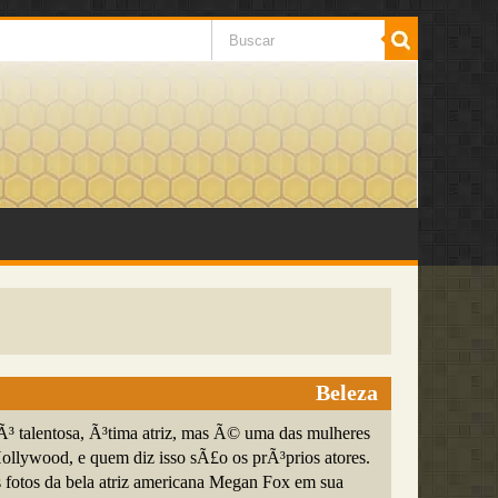
Beleza
 talentosa, Ã³tima atriz, mas Ã© uma das mulheres
Hollywood, e quem diz isso sÃ£o os prÃ³prios atores.
 fotos da bela atriz americana Megan Fox em sua