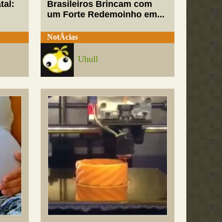
tal:
Brasileiros Brincam com
um Forte Redemoinho em...
NotÃ­cias
Uhull