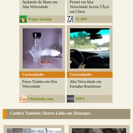
Andando de Skate em
Ferrari em Alta
Alta Velocidade
Velocidade Acerta TÃ¡xi
em Cheio
Triplo Sentido
72 DPI
Curiosidades
Curiosidades
Fotos Tiradas em Alta
Alta Velocidade em
Velocidade
Estradas Brasileiras
Chinelada.com
SNFS
Confira Também Outros Links em Destaque: