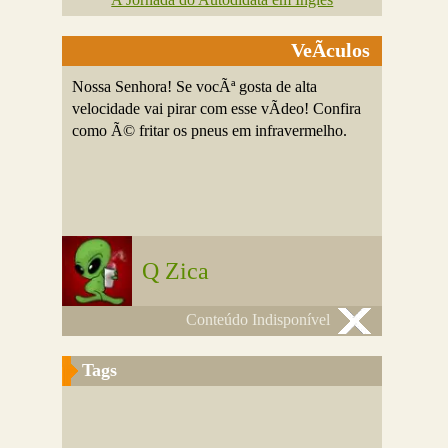
VeÃ­culos
Nossa Senhora! Se vocÃª gosta de alta
velocidade vai pirar com esse vÃ­deo! Confira
como Ã© fritar os pneus em infravermelho.
Q Zica
Conteúdo Indisponível
Tags