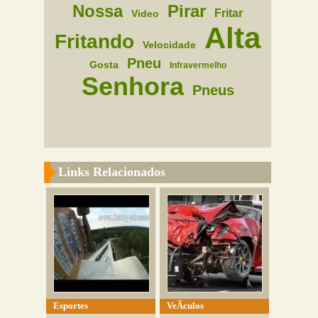
Nossa
Pirar
Fritar
Video
Alta
Fritando
Velocidade
Pneu
Gosta
Infravermelho
Senhora
Pneus
Links Relacionados
Esportes
VeÃ­culos