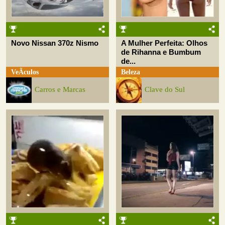
Novo Nissan 370z Nismo
A Mulher Perfeita: Olhos
de Rihanna e Bumbum
de...
VeÃ­culos
Beleza
Carros e Marcas
Clave do Sul