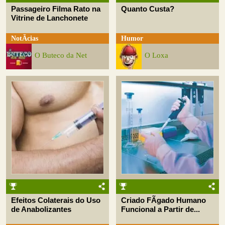
Passageiro Filma Rato na
Quanto Custa?
Vitrine de Lanchonete
NotÃ­cias
Humor
O Buteco da Net
O Loxa
Efeitos Colaterais do Uso
Criado FÃ­gado Humano
de Anabolizantes
Funcional a Partir de...