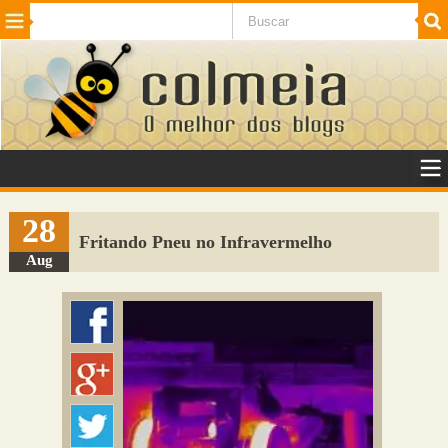
Beleza
Cinema e TV
Curiosidades
Esportes
Humor
Internet
Jogos
NotÃ­cias
Planeta
SaÃºde
Tecnologia
VeÃ­culos
Adulto
Sugerir Link
28
Fritando Pneu no Infravermelho
Adicionar Blog
Aug
Colmeia Exchange
Perguntas Frequentes
Sobre
Contato