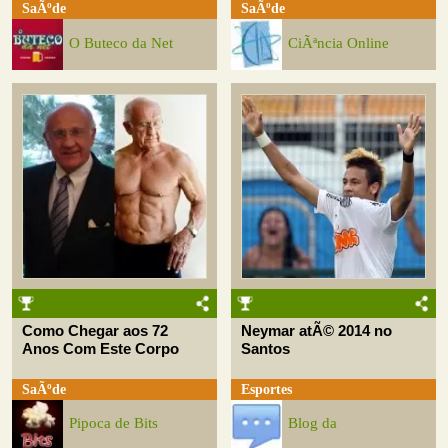
SaÃºde
SaÃºde
O Buteco da Net
CiÃªncia Online
Como Chegar aos 72
Neymar atÃ© 2014 no
Anos Com Este Corpo
Santos
SaÃºde
Esportes
Pipoca de Bits
Blog da