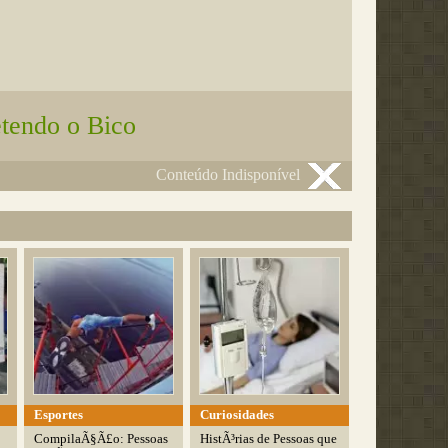
tendo o Bico
Conteúdo Indisponível
Esportes
Curiosidades
CompilaÃ§Ã£o: Pessoas
HistÃ³rias de Pessoas que