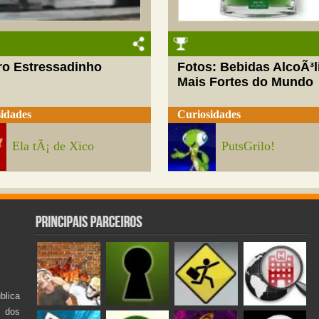
ro Estressadinho
Fotos: Bebidas AlcoÃ³l
Mais Fortes do Mundo
idades
Curiosidades
Ela tÃ¡ de Xico
PutsGrilo!
lica
s dos