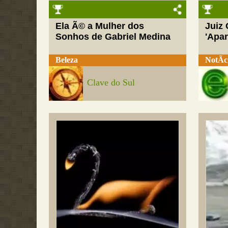
Ela Ã© a Mulher dos
Juiz
Sonhos de Gabriel Medina
'Apar
Beleza
NotÃ­c
Clave do Sul