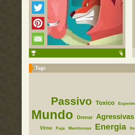
Tags
Passivo
Toxico
Experim
Mundo
Agressivas
Drenar
Energia
Virou
Fuja
Mentirosas
Re