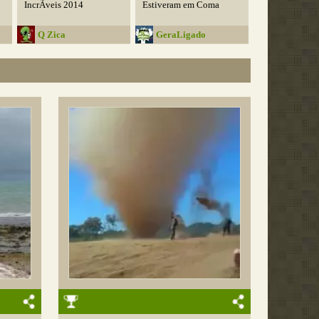
IncrÃ­veis 2014
Estiveram em Coma
Q Zica
GeraLigado