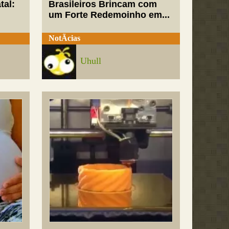
tal:
Brasileiros Brincam com
um Forte Redemoinho em...
NotÃ­cias
Uhull