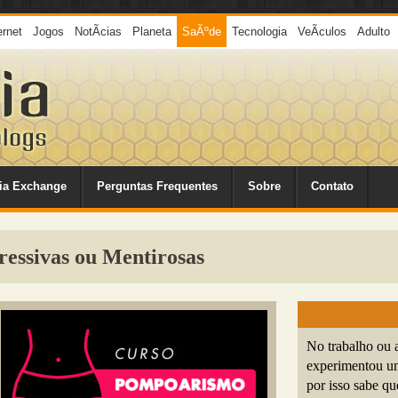
ernet
Jogos
NotÃ­cias
Planeta
SaÃºde
Tecnologia
VeÃ­culos
Adulto
ia Exchange
Perguntas Frequentes
Sobre
Contato
ressivas ou Mentirosas
No trabalho ou 
experimentou um
por isso sabe qu