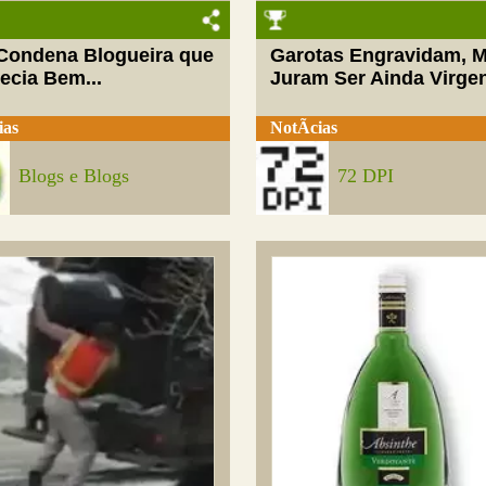
 Condena Blogueira que
Garotas Engravidam, 
ecia Bem...
Juram Ser Ainda Virge
ias
NotÃ­cias
Blogs e Blogs
72 DPI