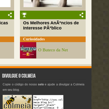
icas
Os Melhores AnÃºncios de
Interesse PÃºblico
Curiosidades
O Buteco da Net
Copie o código do nosso
selo
e ajude a divulgar a Colmeia
em seu blog.