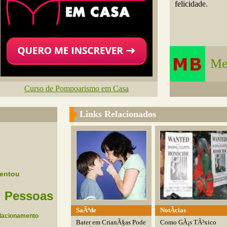
felicidade.
Me
Curso de Pompoarismo em Casa
Links Relacionados
entou
Pessoas
SaÃºde
NotÃ­cias
lacionamento
Bater em CrianÃ§as Pode
Como GÃ¡s TÃ³xico