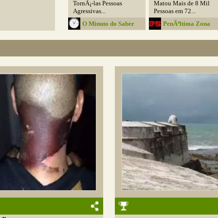
TornÃ¡-las Pessoas
Matou Mais de 8 Mil
Agressivas...
Pessoas em 72...
O Minuto do Saber
PenÃºltima Zona