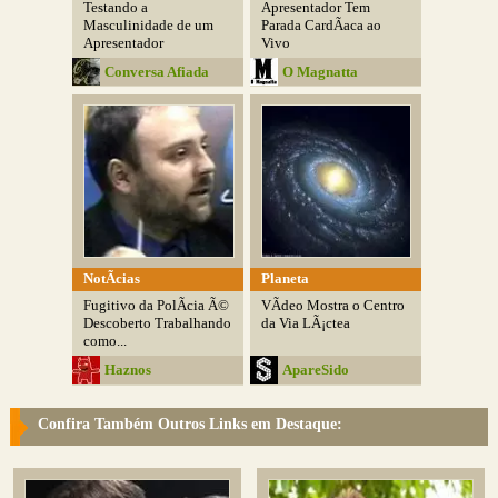
Testando a
Apresentador Tem
Masculinidade de um
Parada CardÃ­aca ao
Apresentador
Vivo
Conversa Afiada
O Magnatta
NotÃ­cias
Planeta
Fugitivo da PolÃ­cia Ã©
VÃ­deo Mostra o Centro
Descoberto Trabalhando
da Via LÃ¡ctea
como...
Haznos
ApareSido
Confira Também Outros Links em Destaque: