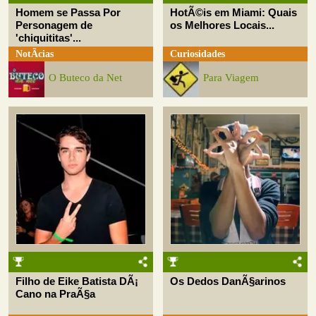
Homem se Passa Por
HotÃ©is em Miami: Quais
Personagem de
os Melhores Locais...
'chiquititas'...
NotÃ­cias
Curiosidades
O Buteco da Net
Para Viagem
Filho de Eike Batista DÃ¡
Os Dedos DanÃ§arinos
Cano na PraÃ§a