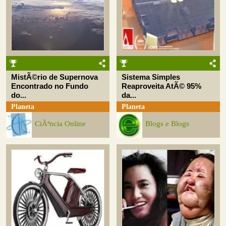
MistÃ©rio de Supernova
Sistema Simples
Encontrado no Fundo
Reaproveita AtÃ© 95%
do...
da...
Planeta
Planeta
CiÃªncia Online
Blogs e Blogs