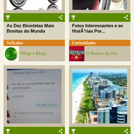
As Dez Bicicletas Mais
Fotos Interessantes e as
Bonitas do Mundo
HistÃ³rias Por...
VeÃ­culos
Curiosidades
Blogs e Blogs
O Buteco da Net