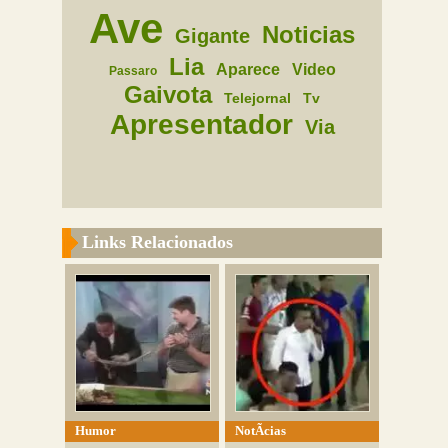
Ave
Noticias
Gigante
Lia
Aparece
Video
Passaro
Gaivota
Telejornal
Tv
Apresentador
Via
Links Relacionados
Humor
NotÃ­cias