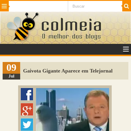
Beleza
Cinema e TV
Curiosidades
Esportes
Humor
Internet
Jogos
NotÃ­cias
Planeta
SaÃºde
Tecnologia
VeÃ­culos
Adulto
Sugerir Link
09
Gaivota Gigante Aparece em Telejornal
Adicionar Blog
Jul
Colmeia Exchange
Perguntas Frequentes
Sobre
Contato