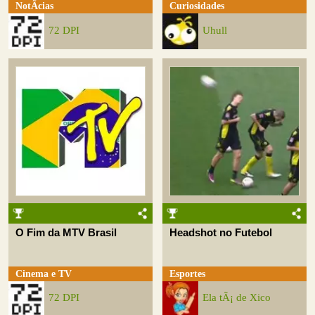
NotÃ­cias
Curiosidades
72 DPI
Uhull
O Fim da MTV Brasil
Headshot no Futebol
Cinema e TV
Esportes
72 DPI
Ela tÃ¡ de Xico