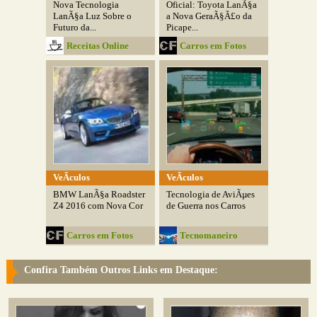
Nova Tecnologia
Oficial: Toyota LanÃ§a
LanÃ§a Luz Sobre o
a Nova GeraÃ§Ã£o da
Futuro da...
Picape...
Receitas Online
Carros em Fotos
VeÃ­culos
VeÃ­culos
BMW LanÃ§a Roadster
Tecnologia de AviÃµes
Z4 2016 com Nova Cor
de Guerra nos Carros
Carros em Fotos
Tecnomaneiro
Confira Também Outros Links em Destaque: