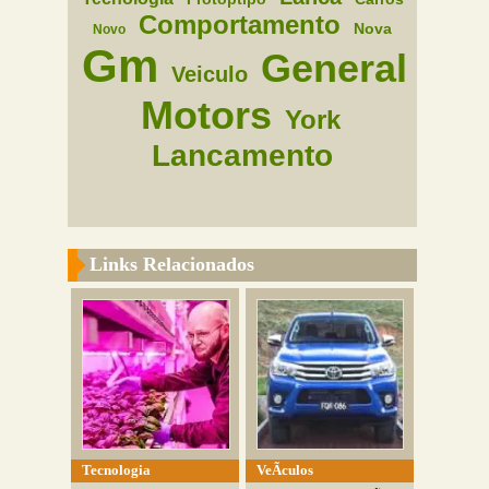
Comportamento
Nova
Novo
Gm
General
Veiculo
Motors
York
Lancamento
Links Relacionados
Tecnologia
VeÃ­culos