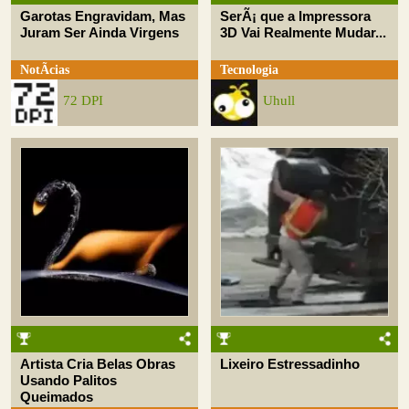
Garotas Engravidam, Mas
SerÃ¡ que a Impressora
Juram Ser Ainda Virgens
3D Vai Realmente Mudar...
NotÃ­cias
Tecnologia
72 DPI
Uhull
Artista Cria Belas Obras
Lixeiro Estressadinho
Usando Palitos
Queimados