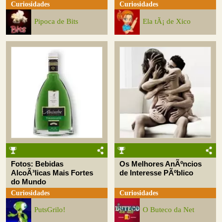
Curiosidades
Curiosidades
Pipoca de Bits
Ela tÃ¡ de Xico
Fotos: Bebidas
Os Melhores AnÃºncios
AlcoÃ³licas Mais Fortes
de Interesse PÃºblico
do Mundo
Curiosidades
Curiosidades
PutsGrilo!
O Buteco da Net