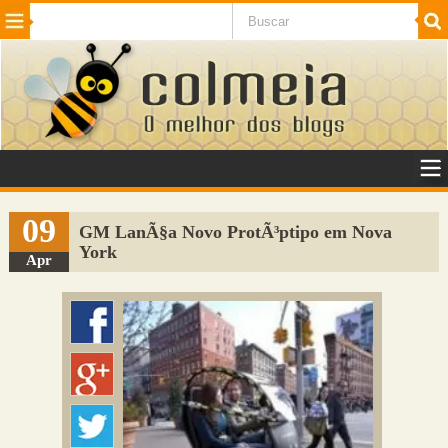
Beleza
Cinema e TV
Curiosidades
Esportes
Humor
Internet
Jogos
NotÃ­cias
Planeta
SaÃºde
Tecnologia
VeÃ­culos
Adulto
Sugerir Link
09
GM LanÃ§a Novo ProtÃ³ptipo em Nova
York
Adicionar Blog
Apr
Colmeia Exchange
Perguntas Frequentes
Sobre
Contato