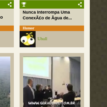
Nunca Interrompa Uma
to
ConexÃ£o de Ãgua de...
Humor
Uhull