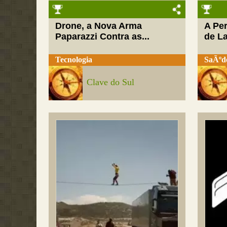
Drone, a Nova Arma
A Pe
Paparazzi Contra as...
de L
Tecnologia
SaÃºd
Clave do Sul