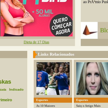
ao PrÃªmio Pus
Bl
Dieta de 17 Dias
Links Relacionados
skas
Indicado
izada
rimeiro
Esportes
Esportes
As 10 Maiores
Saiu o Artigo Mais