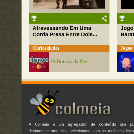
Atravessando Em Uma
Jogo
Corda Presa Entre Dois...
Barat
Curiosidades
Jogos
O Buteco da Net
A Colmeia é um
agregador de conteúdo
que pub
diariamente uma lista selecionada com os melhores link