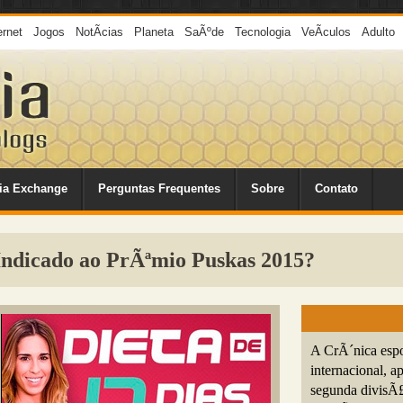
ernet
Jogos
NotÃ­cias
Planeta
SaÃºde
Tecnologia
VeÃ­culos
Adulto
ia Exchange
Perguntas Frequentes
Sobre
Contato
Indicado ao PrÃªmio Puskas 2015?
A CrÃ´nica espor
internacional, a
segunda divisÃ