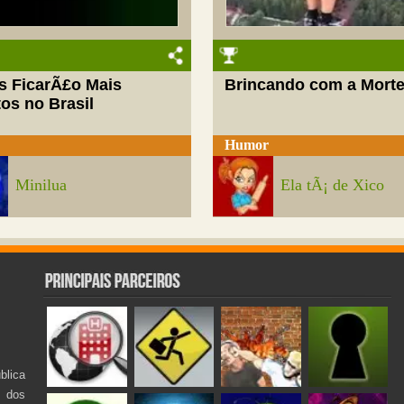
s FicarÃ£o Mais
Brincando com a Mort
os no Brasil
Humor
Minilua
Ela tÃ¡ de Xico
lica
s dos