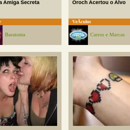
a Amiga Secreta
Oroch Acertou o Alvo
r
VeÃ­culos
Baratonta
Carros e Marcas