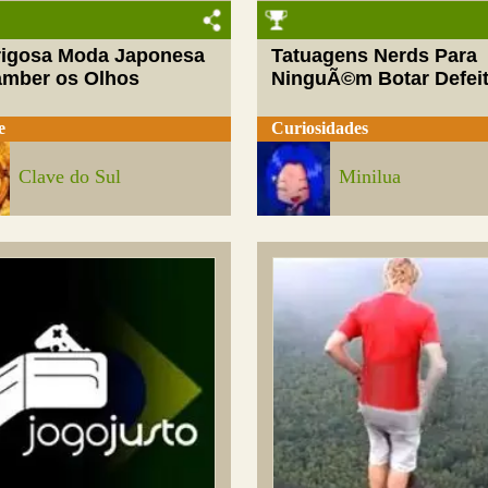
rigosa Moda Japonesa
Tatuagens Nerds Para
amber os Olhos
NinguÃ©m Botar Defei
e
Curiosidades
Clave do Sul
Minilua