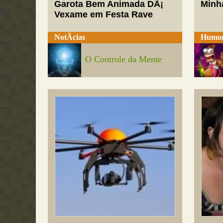
Garota Bem Animada DÃ¡
Minh
Vexame em Festa Rave
NotÃ­cias
Humo
O Controle da Mente