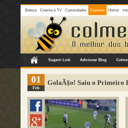
Beleza
Cinema e TV
Curiosidades
Esportes
Humor
Int
Sugerir Link
Adicionar Blog
Colme
01
GolaÃ§o! Saiu o Primeiro 
Feb