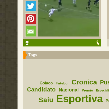
Tags
Cronica
Pu
Golaco
Futebol
Candidato
Nacional
Premio
Especial
Esportiva
Saiu
P