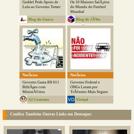
Geddel Pede Apoio de
Os 10 Maiores SalÃ¡rios
Lula ao Governo Temer
do Mundo do Futebol
Mundial
Blog do Guara
Blog do JÃºlio
AmÃ¢ncio
NotÃ­cias
NotÃ­cias
Governo Gasta R$ 611
Governo Federal e
BilhÃµes com
ONGs Lutam por
MinistÃ©rios
TrÃ¢nsito Mais Seguro
AJ Comenta
Virtual
DivulgaÃ§Ãµes
Confira Também Outros Links em Destaque: