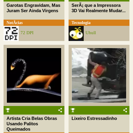
Garotas Engravidam, Mas
SerÃ¡ que a Impressora
Juram Ser Ainda Virgens
3D Vai Realmente Mudar...
NotÃ­cias
Tecnologia
72 DPI
Uhull
Artista Cria Belas Obras
Lixeiro Estressadinho
Usando Palitos
Queimados