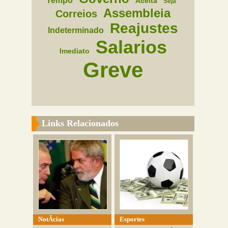
Tempo
Aceita
Seja
Assembleia
Correios
Reajustes
Indeterminado
Salarios
Imediato
Greve
Links Relacionados
NotÃ­cias
Esportes