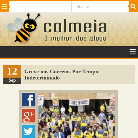
Beleza
Cinema e TV
Curiosidades
Esportes
Humor
Internet
Jogos
NotÃ­cias
Planeta
SaÃºde
Tecnologia
VeÃ­culos
Adulto
Sugerir Link
12
Greve nos Correios Por Tempo
Indeterminado
Adicionar Blog
Sep
Colmeia Exchange
Perguntas Frequentes
Sobre
Contato