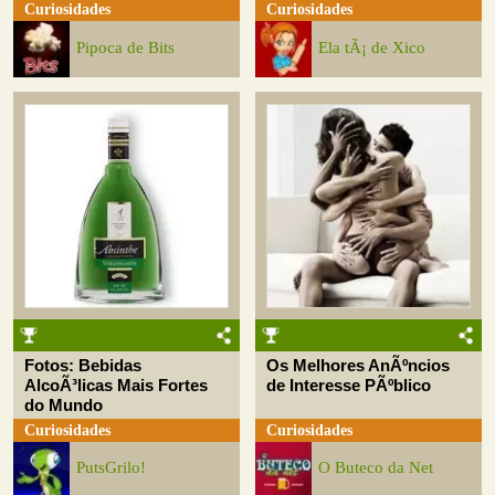
Curiosidades
Curiosidades
Pipoca de Bits
Ela tÃ¡ de Xico
Fotos: Bebidas
Os Melhores AnÃºncios
AlcoÃ³licas Mais Fortes
de Interesse PÃºblico
do Mundo
Curiosidades
Curiosidades
PutsGrilo!
O Buteco da Net