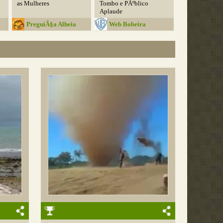
as Mulheres
Tombo e PÃºblico
Aplaude
PreguiÃ§a Alheia
Web Bobeira