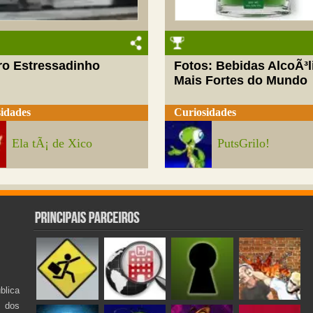
ro Estressadinho
Fotos: Bebidas AlcoÃ³l
Mais Fortes do Mundo
idades
Curiosidades
Ela tÃ¡ de Xico
PutsGrilo!
lica
s dos