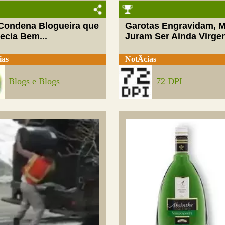
 Condena Blogueira que
Garotas Engravidam, 
ecia Bem...
Juram Ser Ainda Virge
ias
NotÃ­cias
Blogs e Blogs
72 DPI