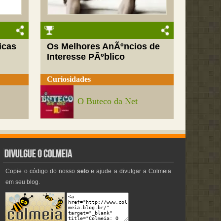
icas
Os Melhores AnÃºncios de
Interesse PÃºblico
Curiosidades
O Buteco da Net
Copie o código do nosso
selo
e ajude a divulgar a Colmeia
em seu blog.