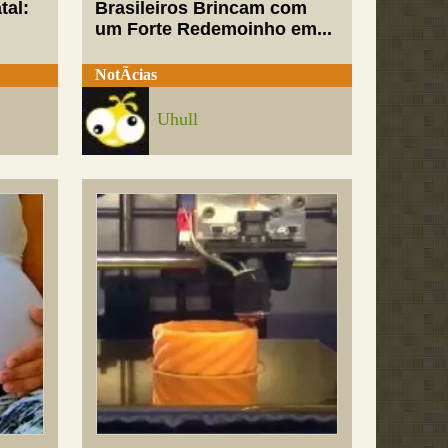
tal:
Brasileiros Brincam com
um Forte Redemoinho em...
NotÃ­cias
Uhull