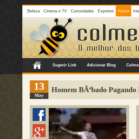
Beleza
Cinema e TV
Curiosidades
Esportes
Humor
Int
Sugerir Link
Adicionar Blog
Colme
13
Homem BÃªbado Pagando 
May