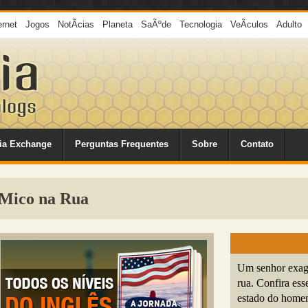
ernet
Jogos
NotÃ­cias
Planeta
SaÃºde
Tecnologia
VeÃ­culos
Adulto
ia Exchange
Perguntas Frequentes
Sobre
Contato
Mico na Rua
Um senhor exage
rua. Confira ess
estado do home