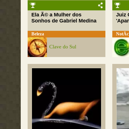
Ela Ã© a Mulher dos
Juiz
Sonhos de Gabriel Medina
'Apar
Beleza
NotÃ­c
Clave do Sul