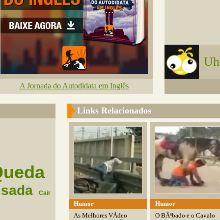
Uh
A Jornada do Autodidata em Inglês
Links Relacionados
Queda
isada
Cair
Humor
Humor
As Melhores VÃ­deo
O BÃªbado e o Cavalo