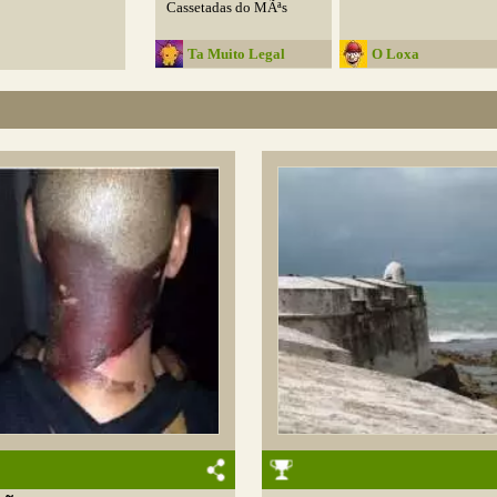
Cassetadas do MÃªs
Ta Muito Legal
O Loxa