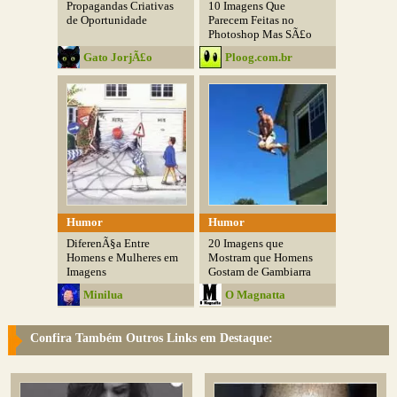
Propagandas Criativas
10 Imagens Que
de Oportunidade
Parecem Feitas no
Photoshop Mas SÃ£o
Reais
Gato JorjÃ£o
Ploog.com.br
Humor
Humor
DiferenÃ§a Entre
20 Imagens que
Homens e Mulheres em
Mostram que Homens
Imagens
Gostam de Gambiarra
Minilua
O Magnatta
Confira Também Outros Links em Destaque: