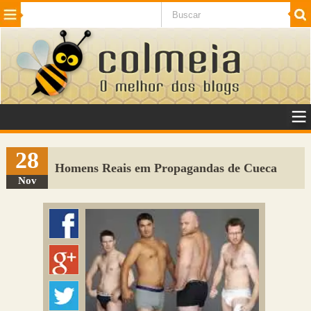
Beleza
Cinema e TV
Curiosidades
Esportes
Humor
Internet
Jogos
NotÃ­cias
Planeta
SaÃºde
Tecnologia
VeÃ­culos
Adulto
Sugerir Link
28
Homens Reais em Propagandas de Cueca
Adicionar Blog
Nov
Colmeia Exchange
Perguntas Frequentes
Sobre
Contato