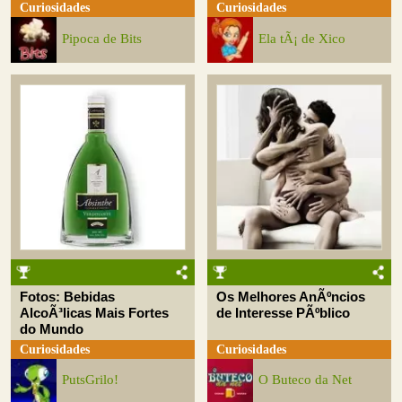
Curiosidades
Curiosidades
Pipoca de Bits
Ela tÃ¡ de Xico
Fotos: Bebidas
Os Melhores AnÃºncios
AlcoÃ³licas Mais Fortes
de Interesse PÃºblico
do Mundo
Curiosidades
Curiosidades
PutsGrilo!
O Buteco da Net