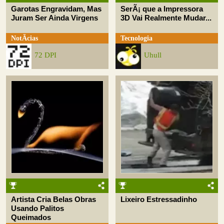
Garotas Engravidam, Mas
SerÃ¡ que a Impressora
Juram Ser Ainda Virgens
3D Vai Realmente Mudar...
NotÃ­cias
Tecnologia
72 DPI
Uhull
Artista Cria Belas Obras
Lixeiro Estressadinho
Usando Palitos
Queimados