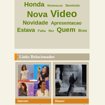
Honda
Sentindo
Renovacao
Video
Nova
Novidade
Apresentacao
Quem
Estava
Bros
Falta
Nxr
Links Relacionados
Internet
Humor