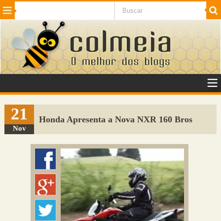
Beleza
Cinema e TV
Curiosidades
Esportes
Humor
Internet
Jogos
NotÃ­cias
Planeta
SaÃºde
Tecnologia
VeÃ­culos
Adulto
Sugerir Link
21
Honda Apresenta a Nova NXR 160 Bros
Adicionar Blog
Nov
Colmeia Exchange
Perguntas Frequentes
Sobre
Contato