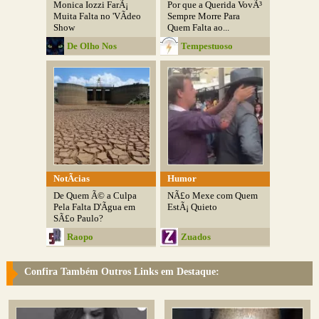
Monica Iozzi FarÃ¡
Por que a Querida VovÃ³
Muita Falta no 'VÃ­deo
Sempre Morre Para
Show
Quem Falta ao...
De Olho Nos
Tempestuoso
Detalhes
NotÃ­cias
Humor
De Quem Ã© a Culpa
NÃ£o Mexe com Quem
Pela Falta D'Ãgua em
EstÃ¡ Quieto
SÃ£o Paulo?
Raopo
Zuados
Confira Também Outros Links em Destaque: