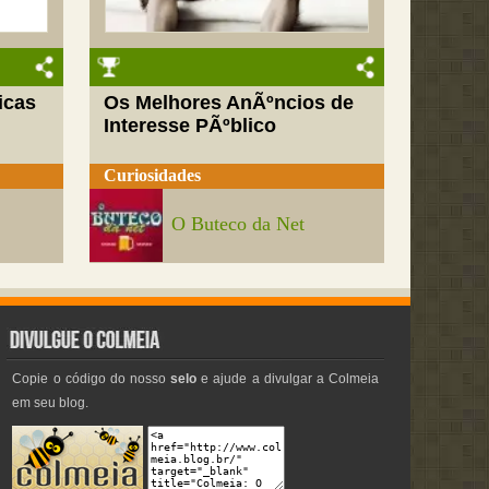
icas
Os Melhores AnÃºncios de
Interesse PÃºblico
Curiosidades
O Buteco da Net
Copie o código do nosso
selo
e ajude a divulgar a Colmeia
em seu blog.