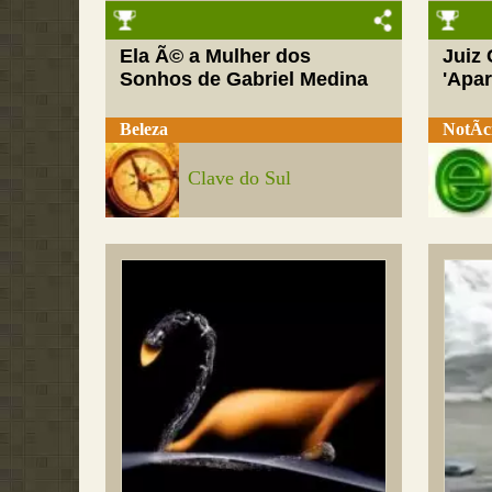
Ela Ã© a Mulher dos
Juiz
Sonhos de Gabriel Medina
'Apar
Beleza
NotÃ­c
Clave do Sul