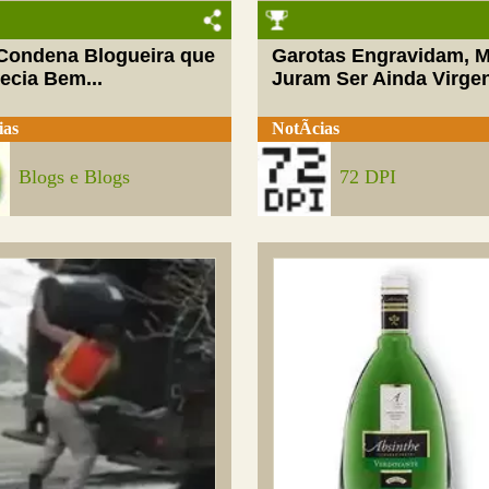
 Condena Blogueira que
Garotas Engravidam, 
ecia Bem...
Juram Ser Ainda Virge
ias
NotÃ­cias
Blogs e Blogs
72 DPI