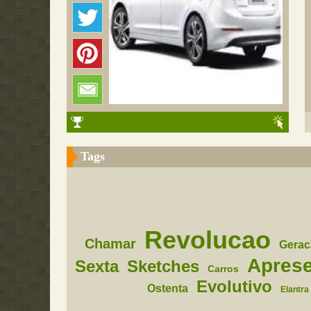
Tags
Revolucao
Chamar
Gerac
Apres
Sexta
Sketches
Carros
Evolutivo
Ostenta
Elantra