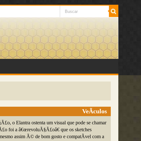
VeÃ­culos
Ã£o, o Elantra ostenta um visual que pode se chamar
Ã£o foi a â€œrevoluÃ§Ã£oâ€ que os sketches
 mesmo assim Ã© de bom gosto e compatÃ­vel com a