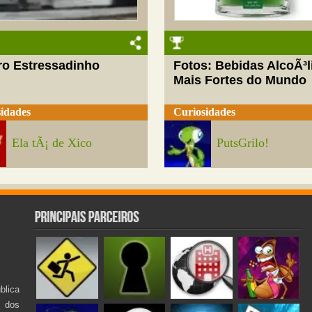
ro Estressadinho
Fotos: Bebidas AlcoÃ³l
Mais Fortes do Mundo
idades
Curiosidades
Ela tÃ¡ de Xico
PutsGrilo!
lica
s dos