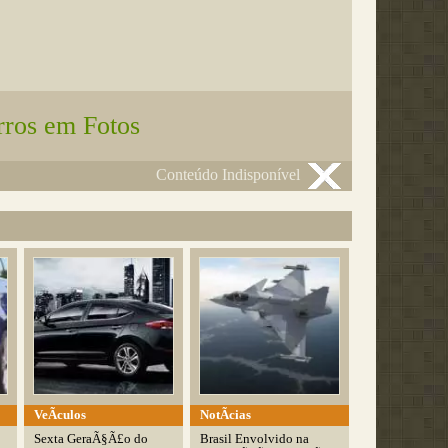
rros em Fotos
Conteúdo Indisponível
VeÃ­culos
NotÃ­cias
Sexta GeraÃ§Ã£o do
Brasil Envolvido na