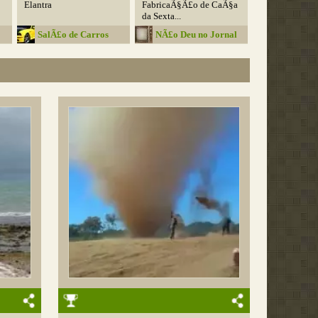
Elantra
FabricaÃ§Ã£o de CaÃ§a
da Sexta...
SalÃ£o de Carros
NÃ£o Deu no Jornal
Nacional