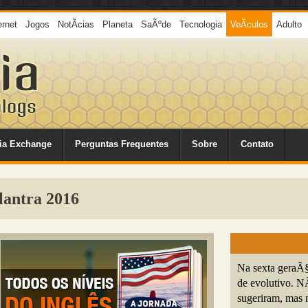
ernet
Jogos
NotÃ­cias
Planeta
SaÃºde
Tecnologia
VeÃ­culos
Adulto
ia Exchange
Perguntas Frequentes
Sobre
Contato
lantra 2016
Na sexta geraÃ§
de evolutivo. N
sugeriram, mas