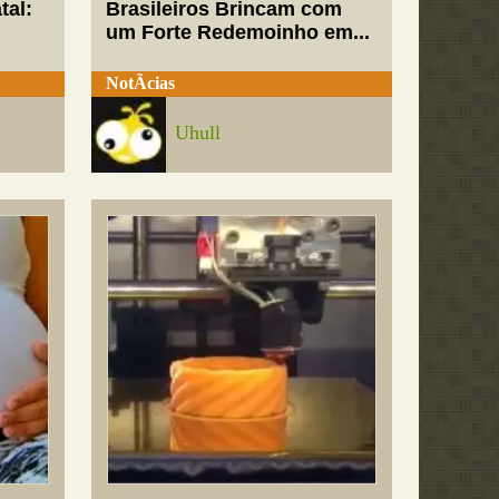
tal:
Brasileiros Brincam com
um Forte Redemoinho em...
NotÃ­cias
Uhull