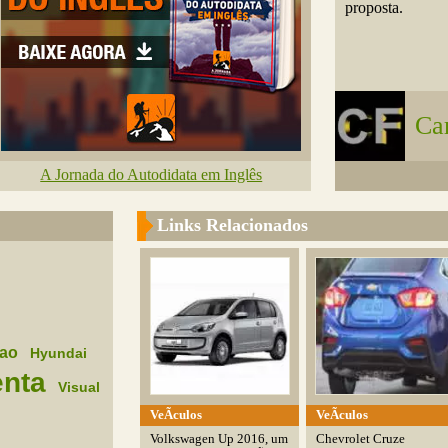
proposta.
Ca
A Jornada do Autodidata em Inglês
Links Relacionados
ao
Hyundai
enta
Visual
VeÃ­culos
VeÃ­culos
Volkswagen Up 2016, um
Chevrolet Cruze