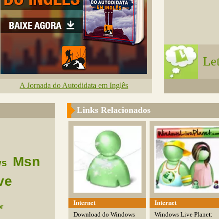
Let
A Jornada do Autodidata em Inglês
Links Relacionados
Msn
ws
ve
Internet
Internet
r
Download do Windows
Windows Live Planet: