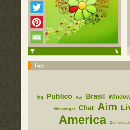
Tags
Publico
Brasil
Windo
Icq
Aol
Aim
Li
Chat
Messenger
America
Comunicado