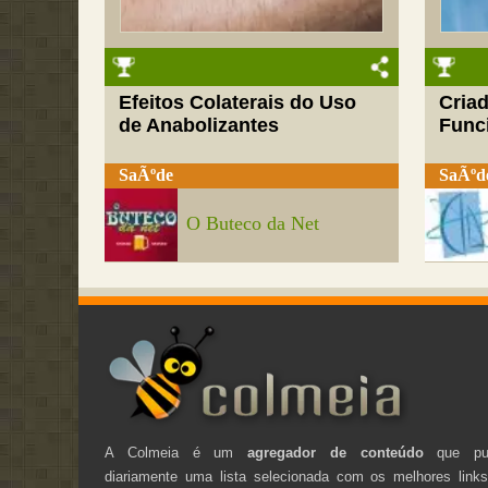
Efeitos Colaterais do Uso
Cria
de Anabolizantes
Funci
SaÃºde
SaÃºd
O Buteco da Net
A Colmeia é um
agregador de conteúdo
que pub
diariamente uma lista selecionada com os melhores link