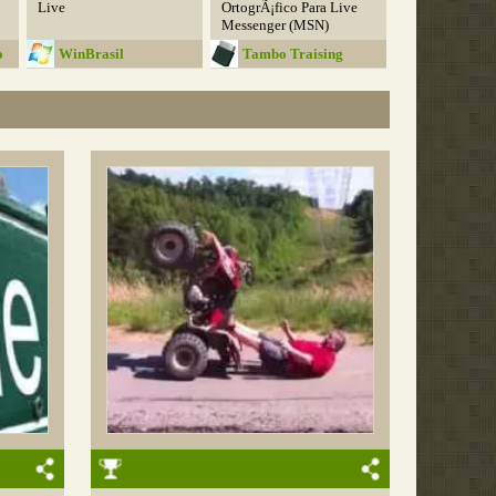
Live
OrtogrÃ¡fico Para Live
Messenger (MSN)
o
WinBrasil
Tambo Traising