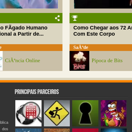
do FÃ­gado Humano
Como Chegar aos 72 A
onal a Partir de...
Com Este Corpo
e
SaÃºde
CiÃªncia Online
Pipoca de Bits
lica
s dos