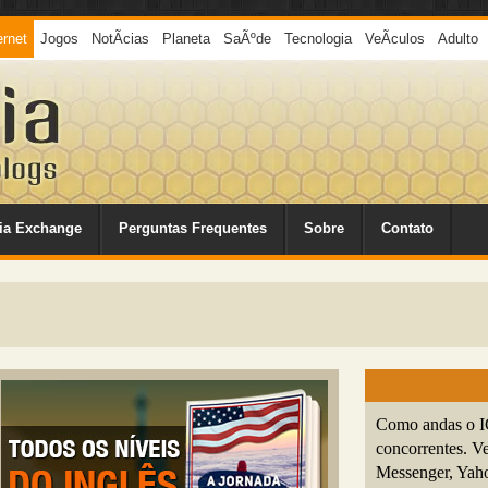
ernet
Jogos
NotÃ­cias
Planeta
SaÃºde
Tecnologia
VeÃ­culos
Adulto
ia Exchange
Perguntas Frequentes
Sobre
Contato
Como andas o IC
concorrentes. V
Messenger, Yah