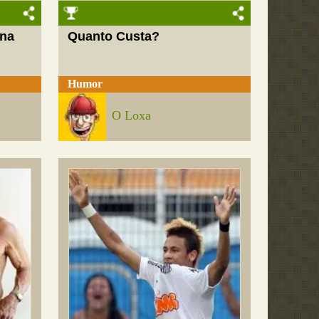
 na
Quanto Custa?
Humor
O Loxa