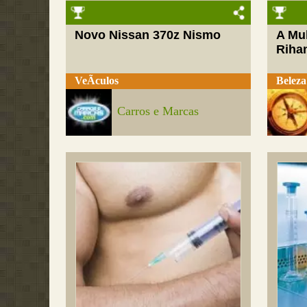
Novo Nissan 370z Nismo
A Mul
Riha
VeÃ­culos
Beleza
Carros e Marcas