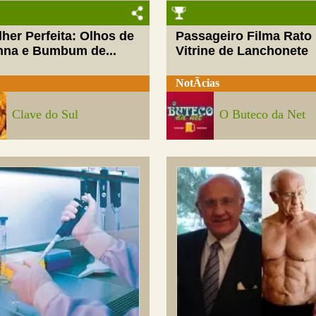
her Perfeita: Olhos de
Passageiro Filma Rato
nna e Bumbum de...
Vitrine de Lanchonete
NotÃ­cias
Clave do Sul
O Buteco da Net