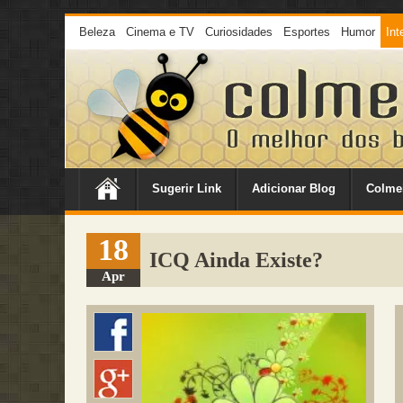
Beleza
Cinema e TV
Curiosidades
Esportes
Humor
Int
Sugerir Link
Adicionar Blog
Colme
18
ICQ Ainda Existe?
Apr