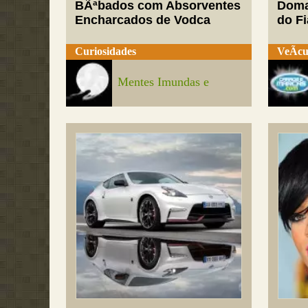
BÃªbados com Absorventes
Doma
Encharcados de Vodca
do Fi
Curiosidades
VeÃ­cu
Mentes Imundas e