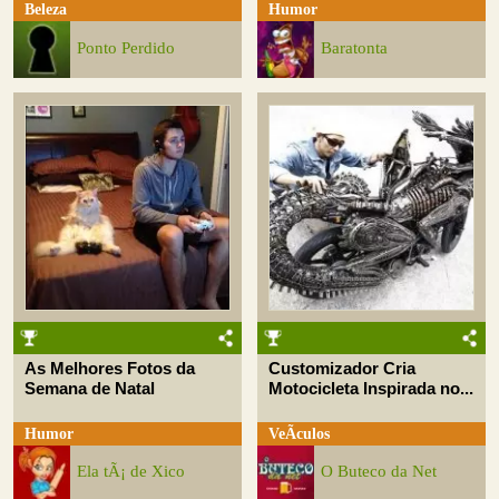
Beleza
Humor
Ponto Perdido
Baratonta
As Melhores Fotos da
Customizador Cria
Semana de Natal
Motocicleta Inspirada no...
Humor
VeÃ­culos
Ela tÃ¡ de Xico
O Buteco da Net