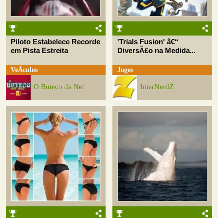
Piloto Estabelece Recorde
'Trials Fusion' â€“
em Pista Estreita
DiversÃ£o na Medida...
VeÃ­culos
Jogos
O Buteco da Net
InterNerdZ