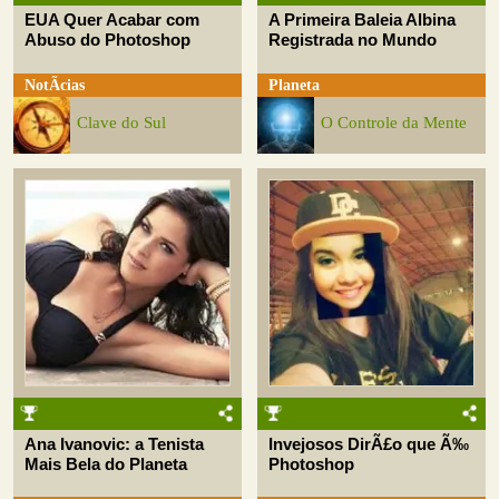
EUA Quer Acabar com
A Primeira Baleia Albina
Abuso do Photoshop
Registrada no Mundo
NotÃ­cias
Planeta
Clave do Sul
O Controle da Mente
Ana Ivanovic: a Tenista
Invejosos DirÃ£o que Ã‰
Mais Bela do Planeta
Photoshop