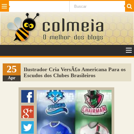
Beleza
Cinema e TV
Curiosidades
Esportes
Humor
Internet
Jogos
NotÃ­cias
Planeta
SaÃºde
Tecnologia
VeÃ­culos
Adulto
Sugerir Link
25
Ilustrador Cria VersÃ£o Americana Para os
Escudos dos Clubes Brasileiros
Adicionar Blog
Apr
Colmeia Exchange
Perguntas Frequentes
Sobre
Contato