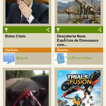
Bolso Cheio
Descoberta Nova
EspÃ©cie de Dinossauro
com...
NotÃ­cias
Planeta
Blog da
CiÃªncia Online