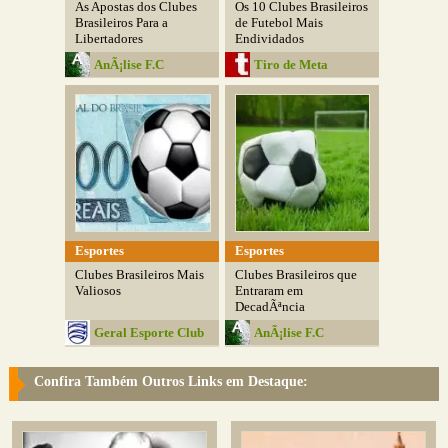
As Apostas dos Clubes
Os 10 Clubes Brasileiros
Brasileiros Para a
de Futebol Mais
Libertadores
Endividados
AnÃ¡lise F.C
Tiro de Meta
Esportes
Esportes
Clubes Brasileiros Mais
Clubes Brasileiros que
Valiosos
Entraram em
DecadÃªncia
Geral Esporte Club
AnÃ¡lise F.C
Confira Também Outros Links em Destaque: