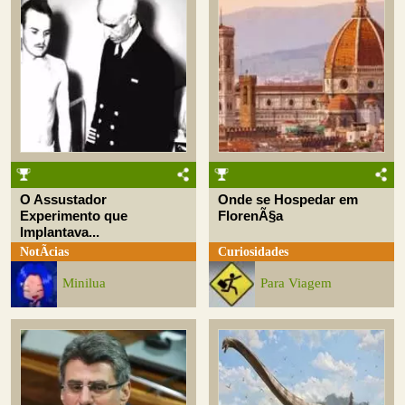
O Assustador
Onde se Hospedar em
Experimento que
FlorenÃ§a
Implantava...
NotÃ­cias
Curiosidades
Minilua
Para Viagem