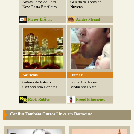
Novas Fotos do Ford
Galeria de Fotos de
New Fiesta Brasileiro
Nuvens
Motor DiÃ¡rio
Acidez Mental
NotÃ­cias
Humor
Galeria de Fotos -
Fotos Tiradas no
Conhecendo Londres
Momento Exato
Rebis Rubles
Freud Flintstones
Confira Também Outros Links em Destaque: