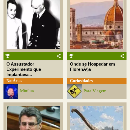
O Assustador
Onde se Hospedar em
Experimento que
FlorenÃ§a
Implantava...
NotÃ­cias
Curiosidades
Minilua
Para Viagem