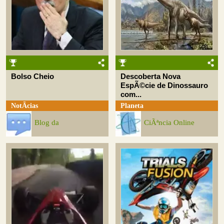
Bolso Cheio
Descoberta Nova
EspÃ©cie de Dinossauro
com...
NotÃ­cias
Planeta
Blog da
CiÃªncia Online