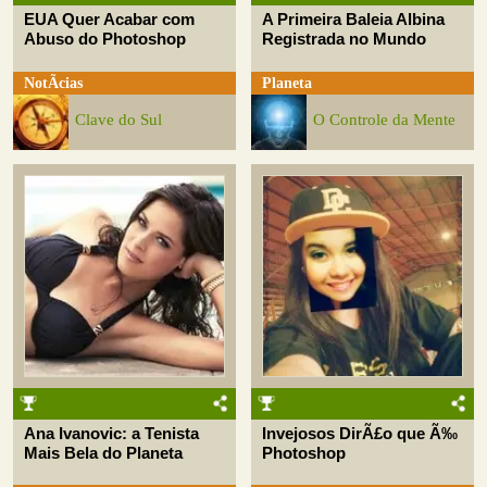
EUA Quer Acabar com
A Primeira Baleia Albina
Abuso do Photoshop
Registrada no Mundo
NotÃ­cias
Planeta
Clave do Sul
O Controle da Mente
Ana Ivanovic: a Tenista
Invejosos DirÃ£o que Ã‰
Mais Bela do Planeta
Photoshop