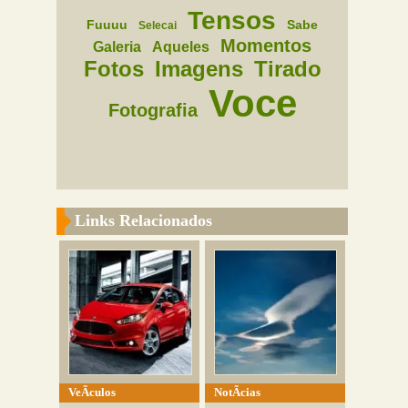
Tensos
Fuuuu
Sabe
Selecai
Momentos
Galeria
Aqueles
Fotos
Imagens
Tirado
Voce
Fotografia
Links Relacionados
VeÃ­culos
NotÃ­cias