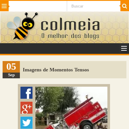
Beleza
Cinema e TV
Curiosidades
Esportes
Humor
Internet
Jogos
NotÃ­cias
Planeta
SaÃºde
Tecnologia
VeÃ­culos
Adulto
Sugerir Link
05
Imagens de Momentos Tensos
Adicionar Blog
Sep
Colmeia Exchange
Perguntas Frequentes
Sobre
Contato