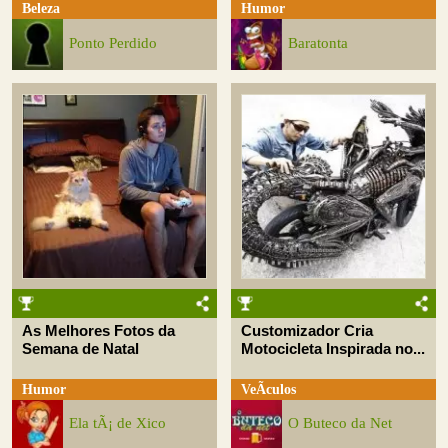
Beleza
Humor
Ponto Perdido
Baratonta
As Melhores Fotos da
Customizador Cria
Semana de Natal
Motocicleta Inspirada no...
Humor
VeÃ­culos
Ela tÃ¡ de Xico
O Buteco da Net