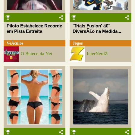
Piloto Estabelece Recorde
'Trials Fusion' â€“
em Pista Estreita
DiversÃ£o na Medida...
VeÃ­culos
Jogos
O Buteco da Net
InterNerdZ