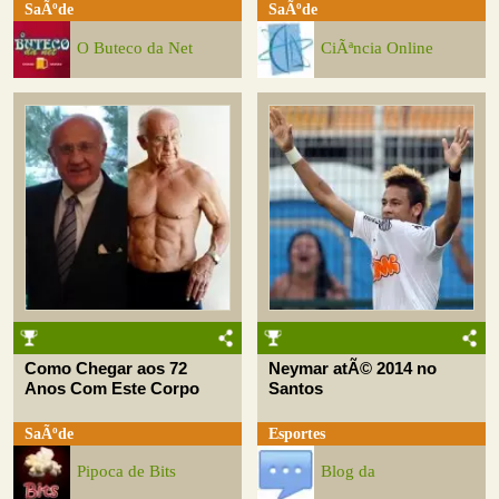
SaÃºde
SaÃºde
O Buteco da Net
CiÃªncia Online
Como Chegar aos 72
Neymar atÃ© 2014 no
Anos Com Este Corpo
Santos
SaÃºde
Esportes
Pipoca de Bits
Blog da