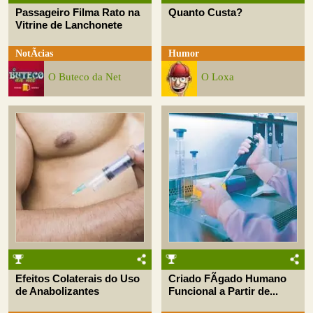
Passageiro Filma Rato na
Quanto Custa?
Vitrine de Lanchonete
NotÃ­cias
Humor
O Buteco da Net
O Loxa
Efeitos Colaterais do Uso
Criado FÃ­gado Humano
de Anabolizantes
Funcional a Partir de...