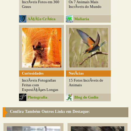
IncrÃ­veis Fotos em 360
Os 7 Animais Mais
Graus
IncrÃ­veis do Mundo
AÃ§Ã£o CrÃ­tica
Maliaria
Curiosidades
NotÃ­cias
IncrÃ­veis Fotografias
15 Fotos IncrÃ­veis de
Feitas com
Animais
ExposiÃ§Ãµes Longas
Photografia
Blog do Gudin
Confira Também Outros Links em Destaque: