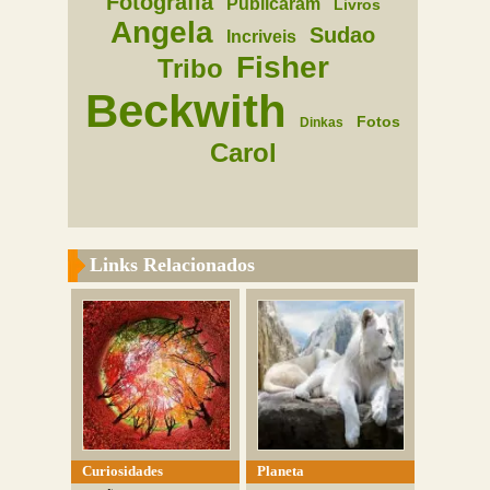
Fotografia
Publicaram
Livros
Angela
Sudao
Incriveis
Fisher
Tribo
Beckwith
Fotos
Dinkas
Carol
Links Relacionados
Curiosidades
Planeta