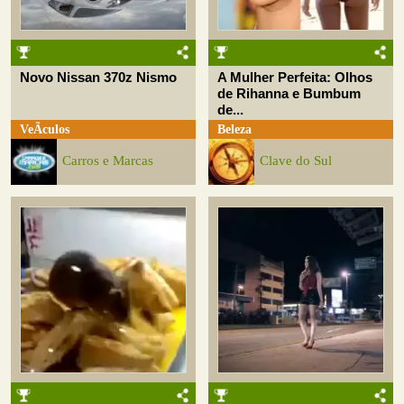
Novo Nissan 370z Nismo
A Mulher Perfeita: Olhos
de Rihanna e Bumbum
de...
VeÃ­culos
Beleza
Carros e Marcas
Clave do Sul