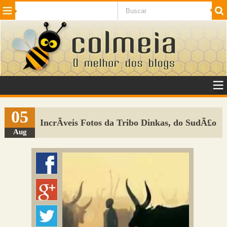
Beleza
Cinema e TV
Curiosidades
Esportes
Humor
Internet
Jogos
NotÃ­cias
Planeta
SaÃºde
Tecnologia
VeÃ­culos
Adulto
Sugerir Link
05
IncrÃ­veis Fotos da Tribo Dinkas, do SudÃ£o
Adicionar Blog
Aug
Colmeia Exchange
Perguntas Frequentes
Sobre
Contato