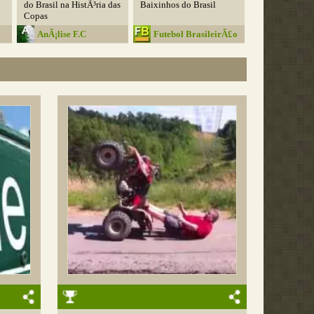
do Brasil na HistÃ³ria das
Baixinhos do Brasil
Copas
AnÃ¡lise F.C
Futebol BrasileirÃ£o