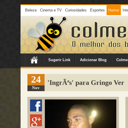
Beleza
Cinema e TV
Curiosidades
Esportes
Humor
Int
Sugerir Link
Adicionar Blog
Colme
24
'IngrÃªs' para Gringo Ver
Nov