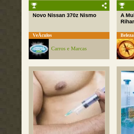
Novo Nissan 370z Nismo
A Mul
Riha
VeÃ­culos
Beleza
Carros e Marcas