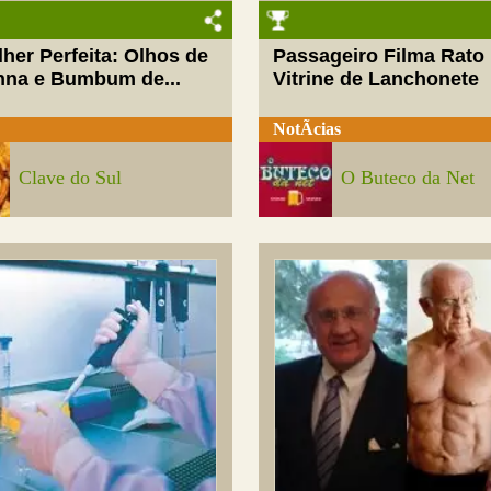
her Perfeita: Olhos de
Passageiro Filma Rato
nna e Bumbum de...
Vitrine de Lanchonete
NotÃ­cias
Clave do Sul
O Buteco da Net