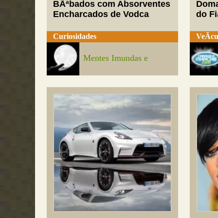
BÃªbados com Absorventes
Doma
Encharcados de Vodca
do Fi
Curiosidades
VeÃ­cu
Mentes Imundas e