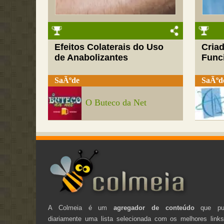
Efeitos Colaterais do Uso
Cria
de Anabolizantes
Funci
SaÃºde
SaÃºd
O Buteco da Net
A Colmeia é um
agregador de conteúdo
que pub
diariamente uma lista selecionada com os melhores link