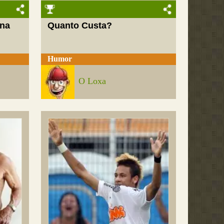
 na
Quanto Custa?
Humor
O Loxa