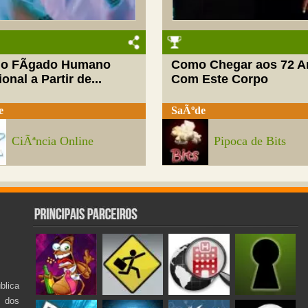
do FÃ­gado Humano
Como Chegar aos 72 A
onal a Partir de...
Com Este Corpo
e
SaÃºde
CiÃªncia Online
Pipoca de Bits
lica
s dos