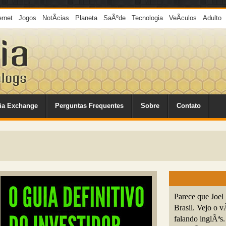
ernet
Jogos
NotÃ­cias
Planeta
SaÃºde
Tecnologia
VeÃ­culos
Adulto
ia Exchange
Perguntas Frequentes
Sobre
Contato
Parece que Joel
Brasil. Vejo o 
falando inglÃªs