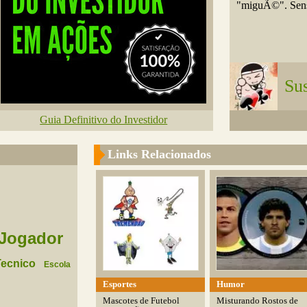
"miguÃ©". Sens
Su
Guia Definitivo do Investidor
Links Relacionados
Jogador
Tecnico
Escola
Esportes
Humor
Mascotes de Futebol
Misturando Rostos de