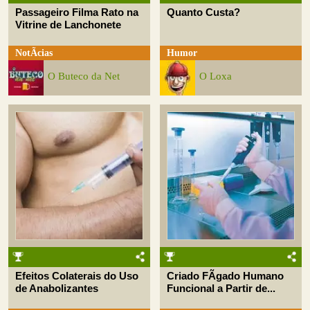
Passageiro Filma Rato na
Quanto Custa?
Vitrine de Lanchonete
NotÃ­cias
Humor
O Buteco da Net
O Loxa
Efeitos Colaterais do Uso
Criado FÃ­gado Humano
de Anabolizantes
Funcional a Partir de...