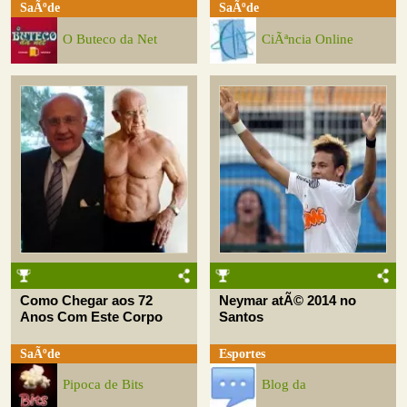
SaÃºde
SaÃºde
O Buteco da Net
CiÃªncia Online
Como Chegar aos 72
Neymar atÃ© 2014 no
Anos Com Este Corpo
Santos
SaÃºde
Esportes
Pipoca de Bits
Blog da