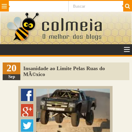
Beleza
Cinema e TV
Curiosidades
Esportes
Humor
Internet
Jogos
NotÃ­cias
Planeta
SaÃºde
Tecnologia
VeÃ­culos
Adulto
Sugerir Link
20
Insanidade ao Limite Pelas Ruas do
MÃ©xico
Adicionar Blog
Sep
Colmeia Exchange
Perguntas Frequentes
Sobre
Contato