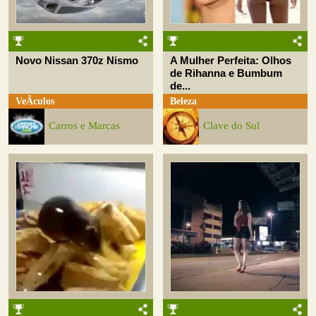
Novo Nissan 370z Nismo
A Mulher Perfeita: Olhos
de Rihanna e Bumbum
de...
VeÃ­culos
Beleza
Carros e Marcas
Clave do Sul