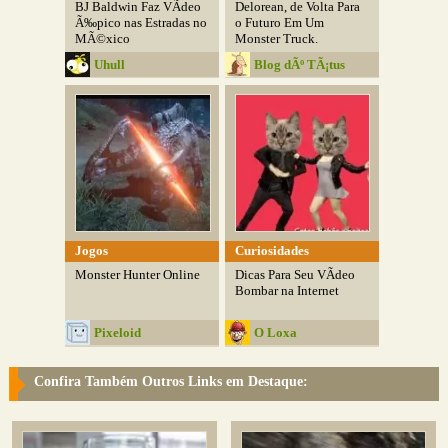
BJ Baldwin Faz VÃ­deo
Delorean, de Volta Para
Ã‰pico nas Estradas no
o Futuro Em Um
MÃ©xico
Monster Truck.
Uhull
Blog dÃº TÃ¡tus
Jogos
Curiosidades
Monster Hunter Online
Dicas Para Seu VÃ­deo
Bombar na Internet
Pixeloid
O Loxa
Confira Também Outros Links em Destaque: