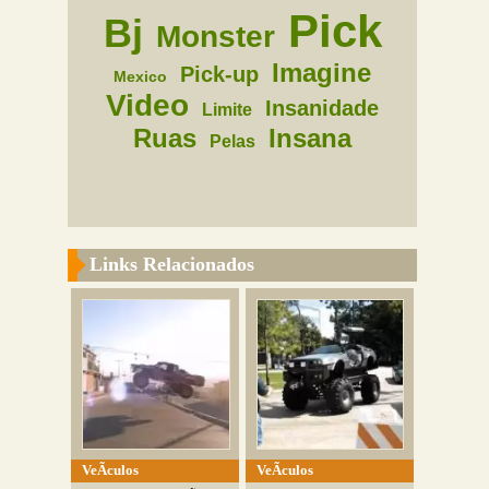
Pick
Bj
Monster
Imagine
Pick-up
Mexico
Video
Insanidade
Limite
Ruas
Insana
Pelas
Links Relacionados
VeÃ­culos
VeÃ­culos