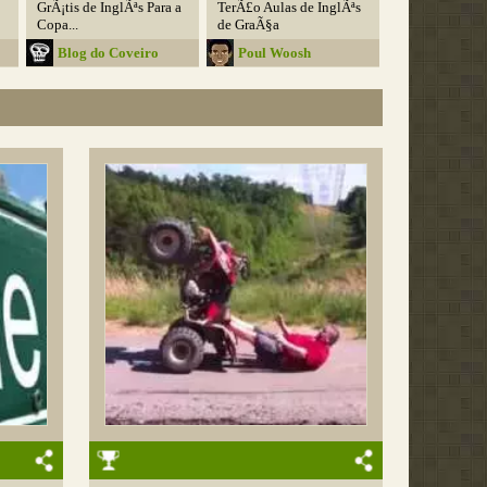
GrÃ¡tis de InglÃªs Para a
TerÃ£o Aulas de InglÃªs
Copa...
de GraÃ§a
Blog do Coveiro
Poul Woosh