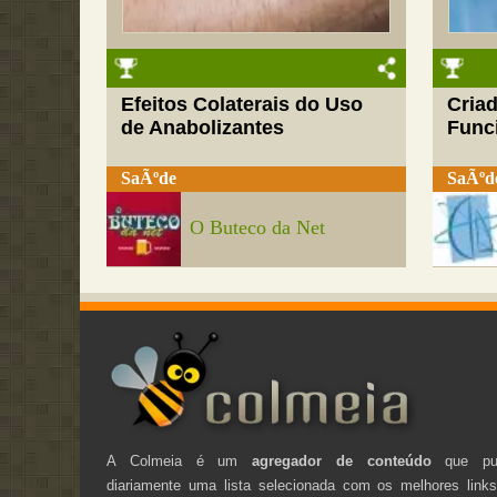
Efeitos Colaterais do Uso
Cria
de Anabolizantes
Funci
SaÃºde
SaÃºd
O Buteco da Net
A Colmeia é um
agregador de conteúdo
que pub
diariamente uma lista selecionada com os melhores link