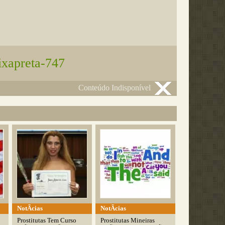
ixapreta-747
Conteúdo Indisponível
NotÃ­cias
NotÃ­cias
Prostitutas Tem Curso
Prostitutas Mineiras