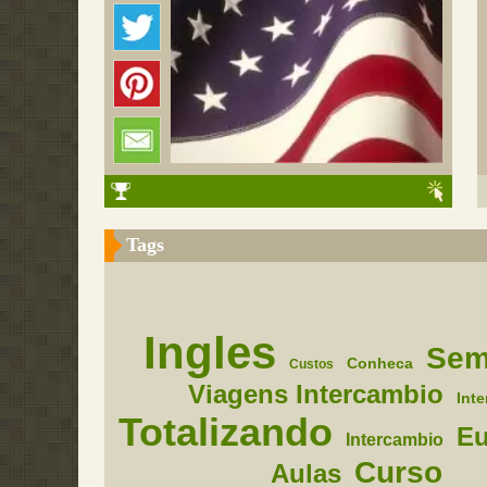
Tags
Ingles
Sem
Conheca
Custos
Viagens Intercambio
Int
Totalizando
E
Intercambio
Curso
Aulas