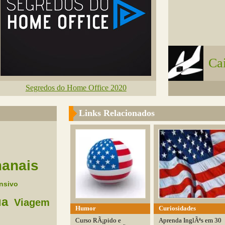
Ca
Segredos do Home Office 2020
Links Relacionados
anais
ensivo
ua
Viagem
Humor
Curiosidades
Curso RÃ¡pido e
Aprenda InglÃªs em 30