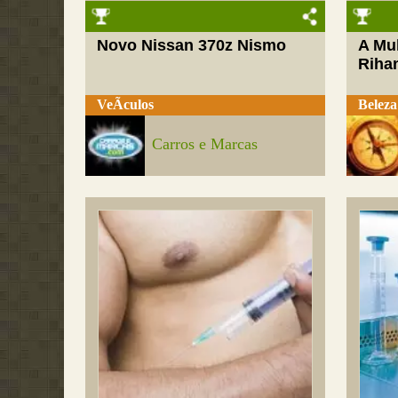
Novo Nissan 370z Nismo
A Mul
Riha
VeÃ­culos
Beleza
Carros e Marcas