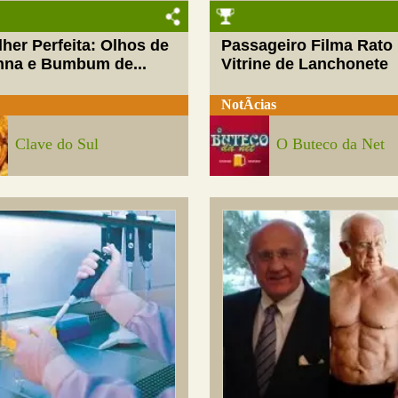
her Perfeita: Olhos de
Passageiro Filma Rato
nna e Bumbum de...
Vitrine de Lanchonete
NotÃ­cias
Clave do Sul
O Buteco da Net