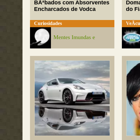
BÃªbados com Absorventes
Doma
Encharcados de Vodca
do Fi
Curiosidades
VeÃ­cu
Mentes Imundas e