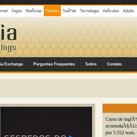
ernet
Jogos
NotÃ­cias
Planeta
SaÃºde
Tecnologia
VeÃ­culos
Adulto
ia Exchange
Perguntas Frequentes
Sobre
Contato
Curso de inglÃªs
acomodaÃ§Ã£o e
por 5.552 reais.