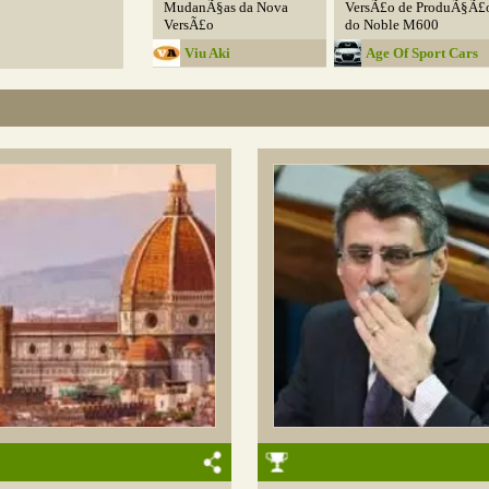
MudanÃ§as da Nova
VersÃ£o de ProduÃ§Ã£
VersÃ£o
do Noble M600
Viu Aki
Age Of Sport Cars