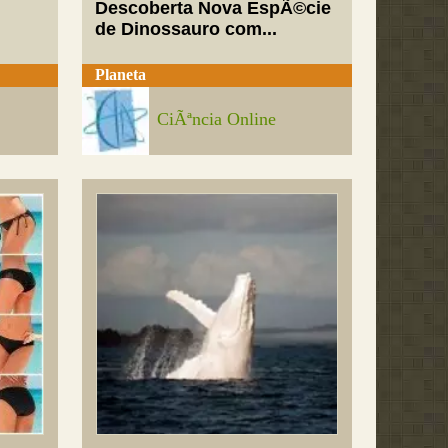
Descoberta Nova EspÃ©cie
de Dinossauro com...
Planeta
CiÃªncia Online