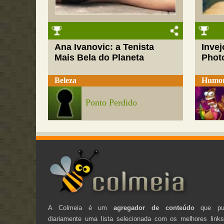
Ana Ivanovic: a Tenista
Inve
Mais Bela do Planeta
Phot
Beleza
Humo
Ponto Perdido
A Colmeia é um
agregador de conteúdo
que pub
diariamente uma lista selecionada com os melhores link