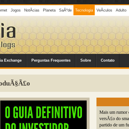
ernet
Jogos
NotÃ­cias
Planeta
SaÃºde
Tecnologia
VeÃ­culos
Adulto
ia Exchange
Perguntas Frequentes
Sobre
Contato
ProduÃ§Ã£o
Mais um rumor 
versÃ£o do sma
partido de um 