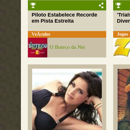
Piloto Estabelece Recorde
'Tria
em Pista Estreita
Dive
VeÃ­culos
Jogos
O Buteco da Net