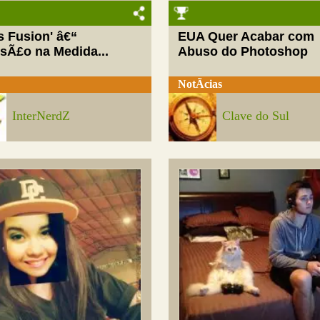
ls Fusion' â€“
EUA Quer Acabar com
rsÃ£o na Medida...
Abuso do Photoshop
NotÃ­cias
InterNerdZ
Clave do Sul