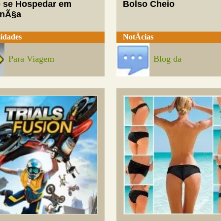
 se Hospedar em
Bolso Cheio
enÃ§a
idades
NotÃ­cias
Para Viagem
Blog da