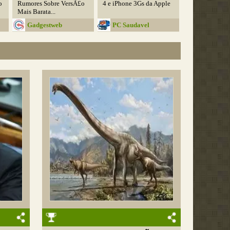
o
Rumores Sobre VersÃ£o
4 e iPhone 3Gs da Apple
Mais Barata...
Gadgestweb
PC Saudavel