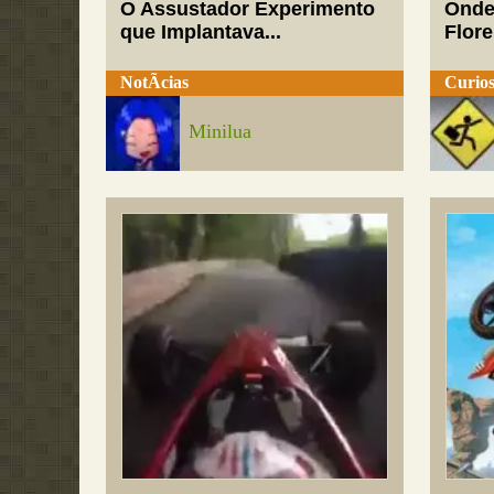
O Assustador Experimento
Onde
que Implantava...
Flor
NotÃ­cias
Curios
Minilua