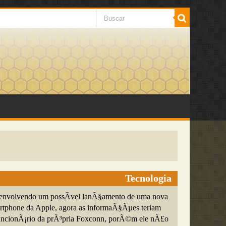
Tecnologia
envolvendo um possÃ­vel lanÃ§amento de uma nova
rtphone da Apple, agora as informaÃ§Ãµes teriam
funcionÃ¡rio da prÃ³pria Foxconn, porÃ©m ele nÃ£o