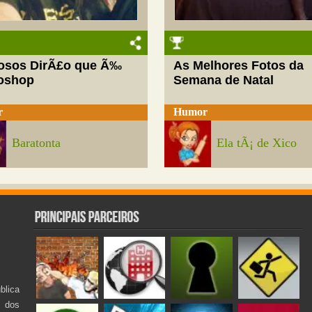
josos DirÃ£o que Ã‰
As Melhores Fotos da
oshop
Semana de Natal
r
Humor
Baratonta
Ela tÃ¡ de Xico
lica
s dos