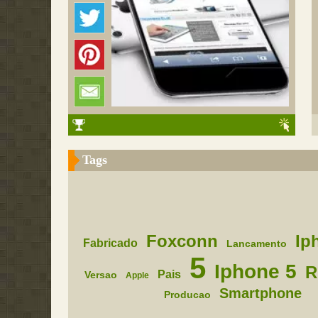
Tags
Foxconn
Ip
Fabricado
Lancamento
5
Iphone 5
R
Pais
Versao
Apple
Smartphone
Producao