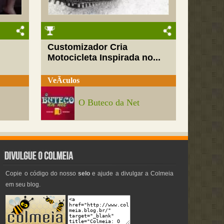
Customizador Cria
Motocicleta Inspirada no...
VeÃ­culos
O Buteco da Net
Copie o código do nosso
selo
e ajude a divulgar a Colmeia
em seu blog.