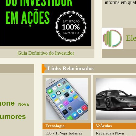
informa em qual.
El
Guia Definitivo do Investidor
Links Relacionados
hone
Nova
umores
Tecnologia
VeÃ­culos
iOS 7.1: Veja Todas as
Revelada a Nova