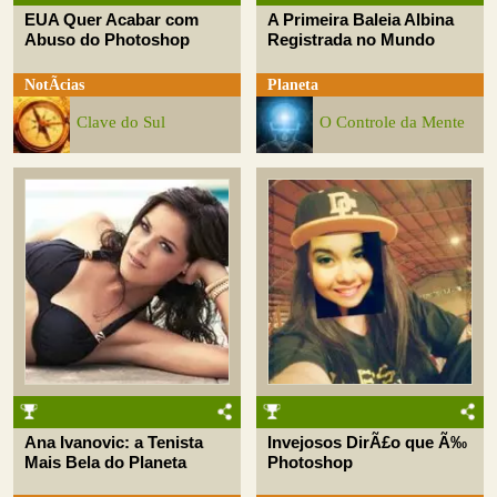
EUA Quer Acabar com
A Primeira Baleia Albina
Abuso do Photoshop
Registrada no Mundo
NotÃ­cias
Planeta
Clave do Sul
O Controle da Mente
Ana Ivanovic: a Tenista
Invejosos DirÃ£o que Ã‰
Mais Bela do Planeta
Photoshop