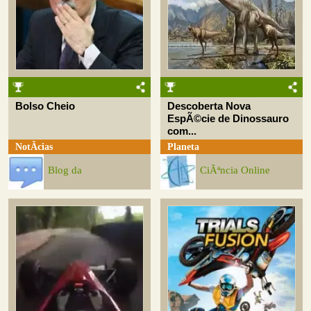
Bolso Cheio
Descoberta Nova
EspÃ©cie de Dinossauro
com...
NotÃ­cias
Planeta
Blog da
CiÃªncia Online