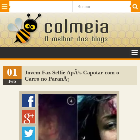
Beleza
Cinema e TV
Curiosidades
Esportes
Humor
Internet
Jogos
NotÃ­cias
Planeta
SaÃºde
Tecnologia
VeÃ­culos
Adulto
Sugerir Link
01
Jovem Faz Selfie ApÃ³s Capotar com o
Carro no ParanÃ¡
Adicionar Blog
Feb
Colmeia Exchange
Perguntas Frequentes
Sobre
Contato