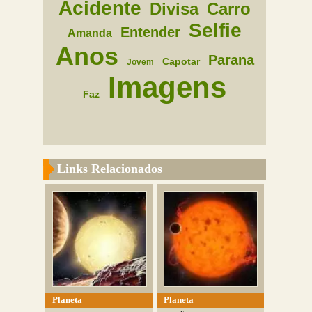
Acidente
Divisa
Carro
Selfie
Entender
Amanda
Anos
Parana
Capotar
Jovem
Imagens
Faz
Links Relacionados
Planeta
Planeta