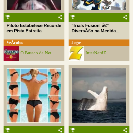
Piloto Estabelece Recorde
'Trials Fusion' â€“
em Pista Estreita
DiversÃ£o na Medida...
VeÃ­culos
Jogos
O Buteco da Net
InterNerdZ