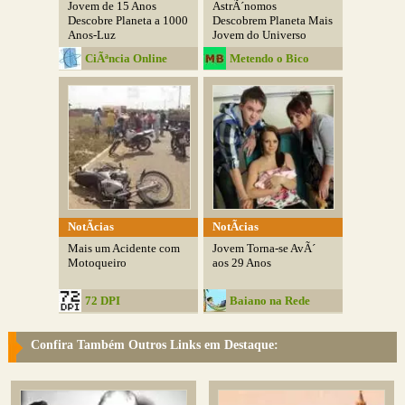
Jovem de 15 Anos
AstrÃ´nomos
Descobre Planeta a 1000
Descobrem Planeta Mais
Anos-Luz
Jovem do Universo
CiÃªncia Online
Metendo o Bico
NotÃ­cias
NotÃ­cias
Mais um Acidente com
Jovem Torna-se AvÃ´
Motoqueiro
aos 29 Anos
72 DPI
Baiano na Rede
Confira Também Outros Links em Destaque: