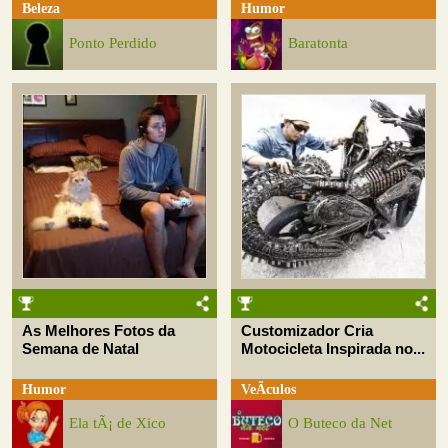
Beleza
Humor
Ponto Perdido
Baratonta
As Melhores Fotos da
Customizador Cria
Semana de Natal
Motocicleta Inspirada no...
Humor
VeÃ­culos
Ela tÃ¡ de Xico
O Buteco da Net