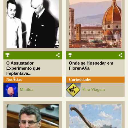
O Assustador
Onde se Hospedar em
Experimento que
FlorenÃ§a
Implantava...
NotÃ­cias
Curiosidades
Minilua
Para Viagem