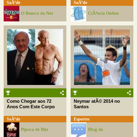
SaÃºde
SaÃºde
O Buteco da Net
CiÃªncia Online
Como Chegar aos 72
Neymar atÃ© 2014 no
Anos Com Este Corpo
Santos
SaÃºde
Esportes
Pipoca de Bits
Blog da