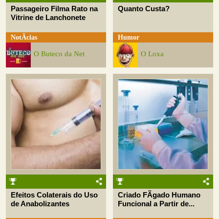
Passageiro Filma Rato na
Quanto Custa?
Vitrine de Lanchonete
NotÃ­cias
Humor
O Buteco da Net
O Loxa
Efeitos Colaterais do Uso
Criado FÃ­gado Humano
de Anabolizantes
Funcional a Partir de...