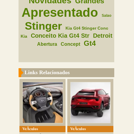
Novidades
Grandes
Apresentado
Salao
Stinger
Kia Gt4 Stinger Conc
Conceito Kia Gt4 Str
Detroit
Kia
Gt4
Abertura
Concept
Links Relacionados
VeÃ­culos
VeÃ­culos