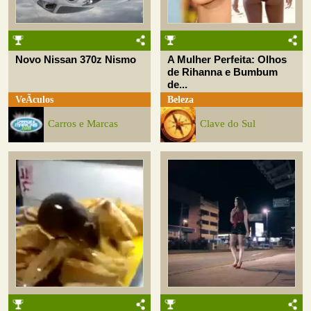
Novo Nissan 370z Nismo
A Mulher Perfeita: Olhos
de Rihanna e Bumbum
de...
VeÃ­culos
Beleza
Carros e Marcas
Clave do Sul