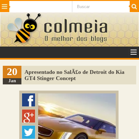
Beleza
Cinema e TV
Curiosidades
Esportes
Humor
Internet
Jogos
NotÃ­cias
Planeta
SaÃºde
Tecnologia
VeÃ­culos
Adulto
Sugerir Link
20
Apresentado no SalÃ£o de Detroit do Kia
GT4 Stinger Concept
Adicionar Blog
Jan
Colmeia Exchange
Perguntas Frequentes
Sobre
Contato