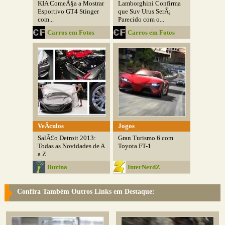
KIA ComeÃ§a a Mostrar
Lamborghini Confirma
Esportivo GT4 Stinger
que Suv Urus SerÃ¡
com...
Parecido com o...
Carros em Fotos
Carros em Fotos
VeÃ­culos
Jogos
SalÃ£o Detroit 2013:
Gran Turismo 6 com
Todas as Novidades de A
Toyota FT-1
a Z
Buzina
InterNerdZ
Confira Também Outros Links em Destaque: