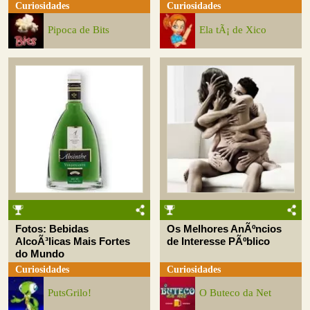
Curiosidades
Curiosidades
Pipoca de Bits
Ela tÃ¡ de Xico
Fotos: Bebidas
Os Melhores AnÃºncios
AlcoÃ³licas Mais Fortes
de Interesse PÃºblico
do Mundo
Curiosidades
Curiosidades
PutsGrilo!
O Buteco da Net