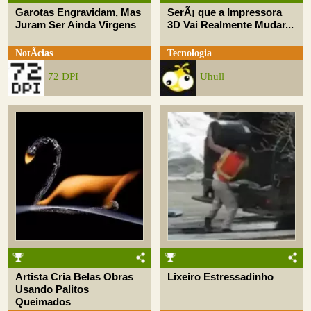
Garotas Engravidam, Mas
SerÃ¡ que a Impressora
Juram Ser Ainda Virgens
3D Vai Realmente Mudar...
NotÃ­cias
Tecnologia
72 DPI
Uhull
Artista Cria Belas Obras
Lixeiro Estressadinho
Usando Palitos
Queimados