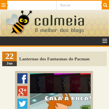
Beleza
Cinema e TV
Curiosidades
Esportes
Humor
Internet
Jogos
NotÃ­cias
Planeta
SaÃºde
Tecnologia
VeÃ­culos
Adulto
Sugerir Link
22
Lanternas dos Fantasmas do Pacman
Adicionar Blog
Jun
Colmeia Exchange
Perguntas Frequentes
Sobre
Contato