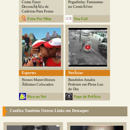
Como Fazer
Pegadinha: Fantasmas
DecoraÃ§Ã£o de
no CemitÃ©rio
Cadeiras Para Festas
Feito Por Mim
You Fail
Esportes
NotÃ­cias
Nossos Maravilhosos
Bandidos Assalta
Ãšltimos Colocados
Pedestre em Plena Luz
do Dia
Bira na Net
Papo de PolÃ­cia
Confira Também Outros Links em Destaque: