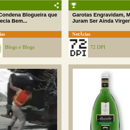
 Condena Blogueira que
Garotas Engravidam, 
ecia Bem...
Juram Ser Ainda Virge
ias
NotÃ­cias
Blogs e Blogs
72 DPI