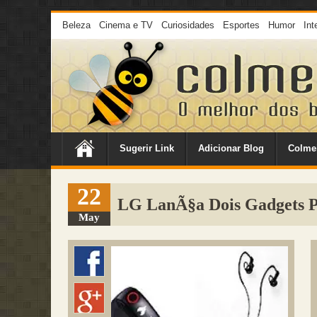
Beleza
Cinema e TV
Curiosidades
Esportes
Humor
Int
Sugerir Link
Adicionar Blog
Colme
22
LG LanÃ§a Dois Gadgets P
May