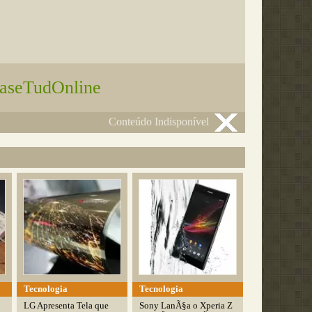
aseTudOnline
Conteúdo Indisponível
Tecnologia
Tecnologia
LG Apresenta Tela que
Sony LanÃ§a o Xperia Z