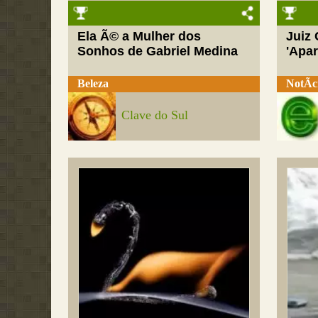
Ela Ã© a Mulher dos
Juiz
Sonhos de Gabriel Medina
'Apar
Beleza
NotÃ­c
Clave do Sul