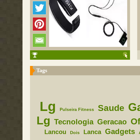
Tags
Lg
G
Saude
Pulseira Fitness
Lg
Of
Tecnologia
Geracao
Gadgets
Lancou
Lanca
Dois