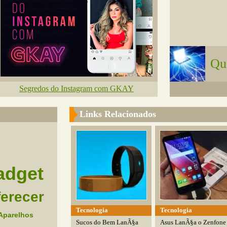
Qu
Segredos do Instagram com GKAY
Links Relacionados
adget
erecer
Tecnologia
Tecnologia
Aparelhos
Sucos do Bem LanÃ§a
Asus LanÃ§a o Zenfone