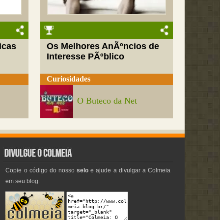
icas
Os Melhores AnÃºncios de
Interesse PÃºblico
Curiosidades
O Buteco da Net
Copie o código do nosso
selo
e ajude a divulgar a Colmeia
em seu blog.