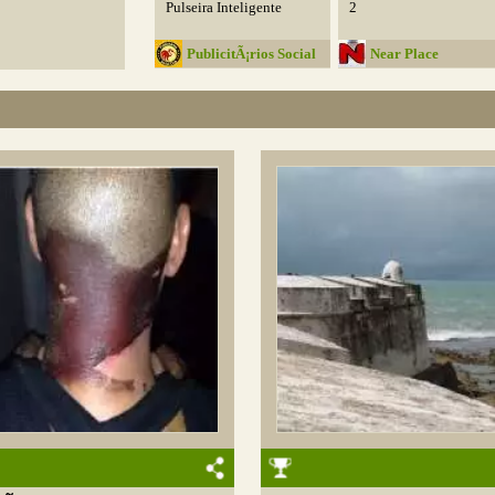
Pulseira Inteligente
2
PublicitÃ¡rios Social
Near Place
Club