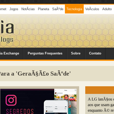
ernet
Jogos
NotÃ­cias
Planeta
SaÃºde
Tecnologia
VeÃ­culos
Adulto
ia Exchange
Perguntas Frequentes
Sobre
Contato
ara a 'GeraÃ§Ã£o SaÃºde'
A LG lanÃ§ou do
aos que usam ga
enquanto Ã© res