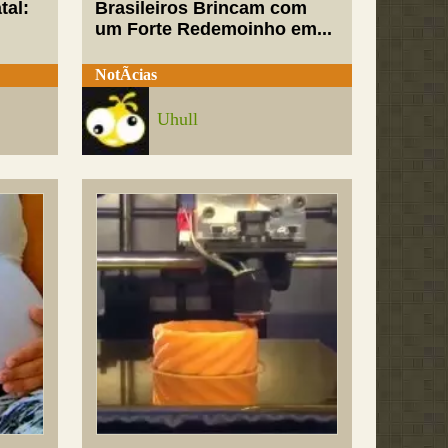
tal:
Brasileiros Brincam com
um Forte Redemoinho em...
NotÃ­cias
Uhull