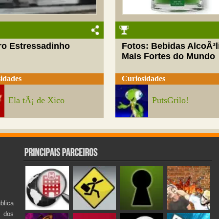
ro Estressadinho
Fotos: Bebidas AlcoÃ³l
Mais Fortes do Mundo
idades
Curiosidades
Ela tÃ¡ de Xico
PutsGrilo!
lica
s dos