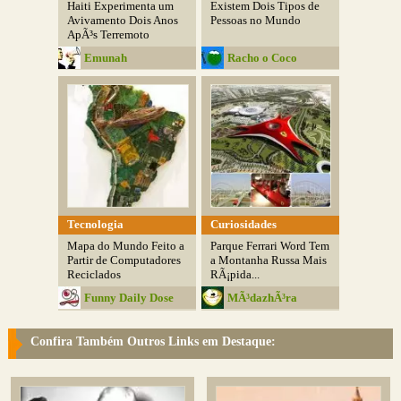
Haiti Experimenta um
Existem Dois Tipos de
Avivamento Dois Anos
Pessoas no Mundo
ApÃ³s Terremoto
Emunah
Racho o Coco
Tecnologia
Curiosidades
Mapa do Mundo Feito a
Parque Ferrari Word Tem
Partir de Computadores
a Montanha Russa Mais
Reciclados
RÃ¡pida...
Funny Daily Dose
MÃ³dazhÃ³ra
Confira Também Outros Links em Destaque: