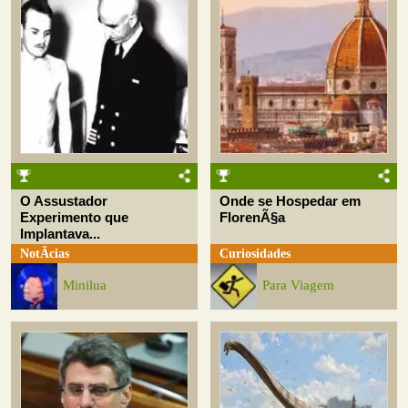
O Assustador
Onde se Hospedar em
Experimento que
FlorenÃ§a
Implantava...
NotÃ­cias
Curiosidades
Minilua
Para Viagem