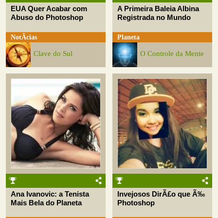
EUA Quer Acabar com
A Primeira Baleia Albina
Abuso do Photoshop
Registrada no Mundo
NotÃ­cias
Planeta
Clave do Sul
O Controle da Mente
Ana Ivanovic: a Tenista
Invejosos DirÃ£o que Ã‰
Mais Bela do Planeta
Photoshop