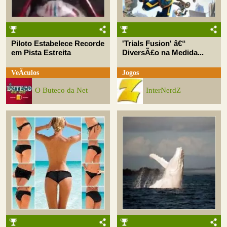
Piloto Estabelece Recorde
'Trials Fusion' â€“
em Pista Estreita
DiversÃ£o na Medida...
VeÃ­culos
Jogos
O Buteco da Net
InterNerdZ