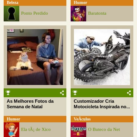
Beleza
Humor
Ponto Perdido
Baratonta
As Melhores Fotos da
Customizador Cria
Semana de Natal
Motocicleta Inspirada no...
Humor
VeÃ­culos
Ela tÃ¡ de Xico
O Buteco da Net