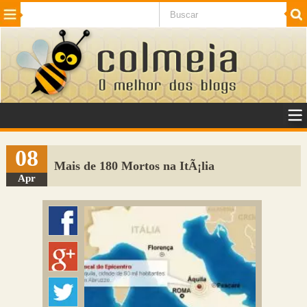
Beleza
Cinema e TV
Curiosidades
Esportes
Humor
Internet
Jogos
NotÃ­cias
Planeta
SaÃºde
Tecnologia
VeÃ­culos
Adulto
Sugerir Link
08
Mais de 180 Mortos na ItÃ¡lia
Adicionar Blog
Apr
Colmeia Exchange
Perguntas Frequentes
Sobre
Contato