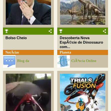
Bolso Cheio
Descoberta Nova
EspÃ©cie de Dinossauro
com...
NotÃ­cias
Planeta
Blog da
CiÃªncia Online