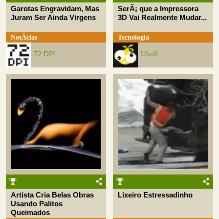
Garotas Engravidam, Mas
SerÃ¡ que a Impressora
Juram Ser Ainda Virgens
3D Vai Realmente Mudar...
NotÃ­cias
Tecnologia
72 DPI
Uhull
Artista Cria Belas Obras
Lixeiro Estressadinho
Usando Palitos
Queimados