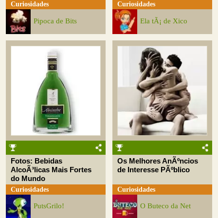
Curiosidades
Curiosidades
Pipoca de Bits
Ela tÃ¡ de Xico
Fotos: Bebidas
Os Melhores AnÃºncios
AlcoÃ³licas Mais Fortes
de Interesse PÃºblico
do Mundo
Curiosidades
Curiosidades
PutsGrilo!
O Buteco da Net