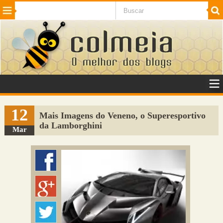
Beleza
Cinema e TV
Curiosidades
Esportes
Humor
Internet
Jogos
NotÃ­cias
Planeta
SaÃºde
Tecnologia
VeÃ­culos
Adulto
Sugerir Link
12
Mais Imagens do Veneno, o Superesportivo
da Lamborghini
Adicionar Blog
Mar
Colmeia Exchange
Perguntas Frequentes
Sobre
Contato