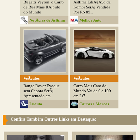
Bugatti Veyron, o Carro
Ãšltima EdiÃ§Ã£o da
de Rua Mais RÃ¡pido
Kombi SerÃ¡ Vendida
do Mundo
Por R$ 85...
NotÃ­cias de Ãšltima
Melhor Auto
Hora
VeÃ­culos
VeÃ­culos
Range Rover Evoque
Carro Mais Caro do
sem Capota SerÃ¡
Mundo Vai de 0 a 100
Apresentado em...
em 2s7
Luauto
Carros e Marcas
Confira Também Outros Links em Destaque: