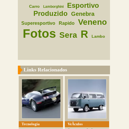
Esportivo
Carro
Lamborghini
Produzido
Genebra
Veneno
Superesportivo
Rapido
Fotos
R
Sera
Lambo
Links Relacionados
Tecnologia
VeÃ­culos