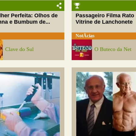
her Perfeita: Olhos de
Passageiro Filma Rato
nna e Bumbum de...
Vitrine de Lanchonete
NotÃ­cias
Clave do Sul
O Buteco da Net