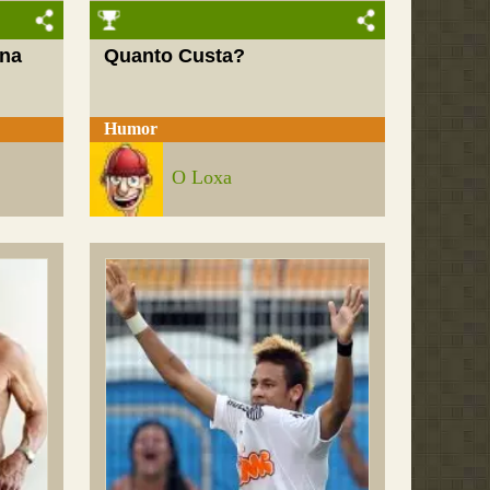
 na
Quanto Custa?
Humor
O Loxa