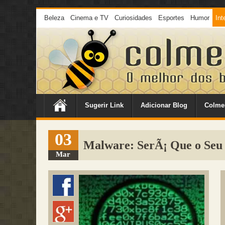
Beleza
Cinema e TV
Curiosidades
Esportes
Humor
Int
Sugerir Link
Adicionar Blog
Colme
03
Malware: SerÃ¡ Que o Seu
Mar