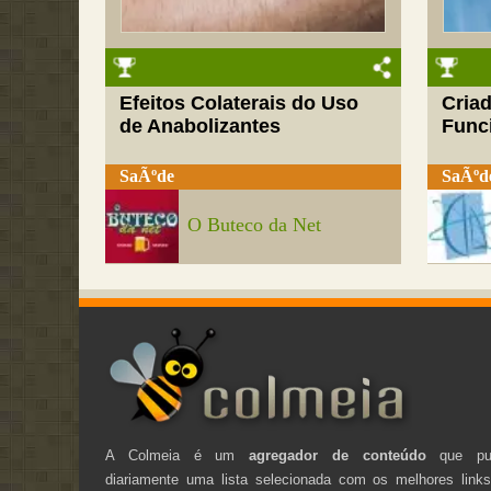
Efeitos Colaterais do Uso
Cria
de Anabolizantes
Funci
SaÃºde
SaÃºd
O Buteco da Net
A Colmeia é um
agregador de conteúdo
que pub
diariamente uma lista selecionada com os melhores link