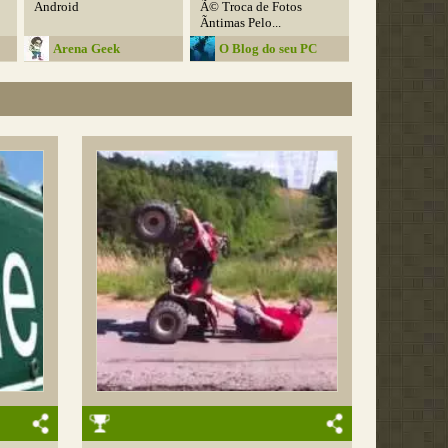
Android
Ã© Troca de Fotos
Ãntimas Pelo...
Arena Geek
O Blog do seu PC