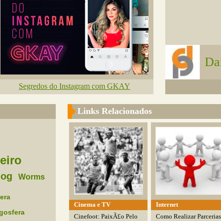
Da
Segredos do Instagram com GKAY
Links Relacionados
eiro
log
Worms
era
Cinema e TV
Internet
gosfera
Cinefoot: PaixÃ£o Pelo
Como Realizar Parcerias