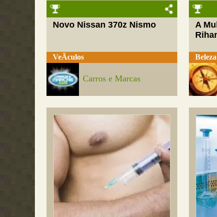
Novo Nissan 370z Nismo
A Mul
Riha
VeÃ­culos
Beleza
Carros e Marcas