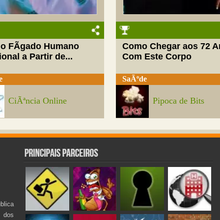
do FÃ­gado Humano
Como Chegar aos 72 A
onal a Partir de...
Com Este Corpo
e
SaÃºde
CiÃªncia Online
Pipoca de Bits
lica
s dos