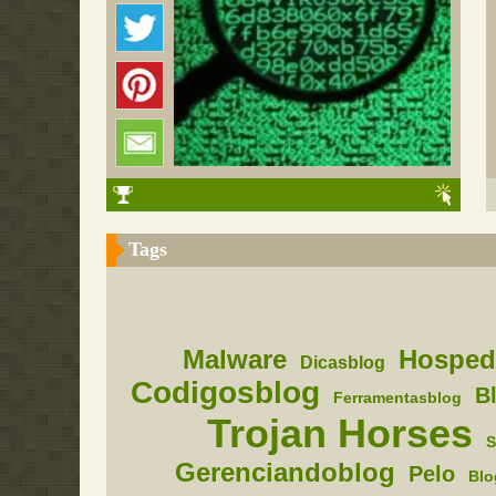
Tags
Malware
Hosped
Dicasblog
Codigosblog
B
Ferramentasblog
Trojan Horses
S
Gerenciandoblog
Pelo
Blo