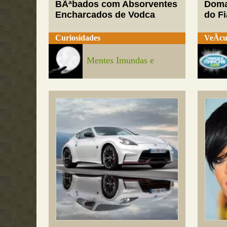
BÃªbados com Absorventes
Doma
Encharcados de Vodca
do Fi
Curiosidades
VeÃ­cu
Mentes Imundas e