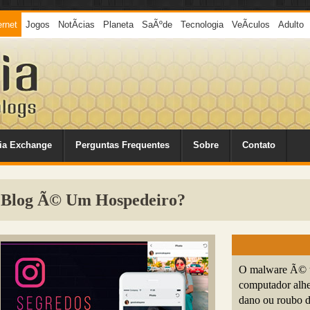
ernet
Jogos
NotÃ­cias
Planeta
SaÃºde
Tecnologia
VeÃ­culos
Adulto
ia Exchange
Perguntas Frequentes
Sobre
Contato
 Blog Ã© Um Hospedeiro?
O malware Ã© um
computador alhei
dano ou roubo d