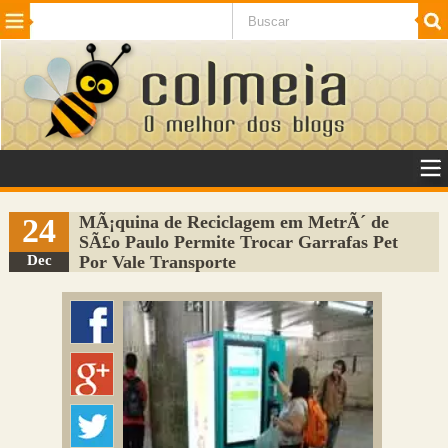
Beleza
Cinema e TV
Curiosidades
Esportes
Humor
Internet
Jogos
NotÃ­cias
Planeta
SaÃºde
Tecnologia
VeÃ­culos
Adulto
Sugerir Link
24
MÃ¡quina de Reciclagem em MetrÃ´ de
SÃ£o Paulo Permite Trocar Garrafas Pet
Adicionar Blog
Dec
Por Vale Transporte
Colmeia Exchange
Perguntas Frequentes
Sobre
Contato