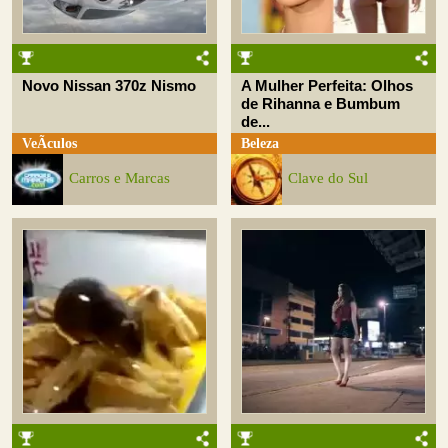
Novo Nissan 370z Nismo
A Mulher Perfeita: Olhos
de Rihanna e Bumbum
de...
VeÃ­culos
Beleza
Carros e Marcas
Clave do Sul