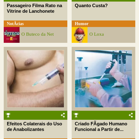
Passageiro Filma Rato na
Quanto Custa?
Vitrine de Lanchonete
NotÃ­cias
Humor
O Buteco da Net
O Loxa
Efeitos Colaterais do Uso
Criado FÃ­gado Humano
de Anabolizantes
Funcional a Partir de...