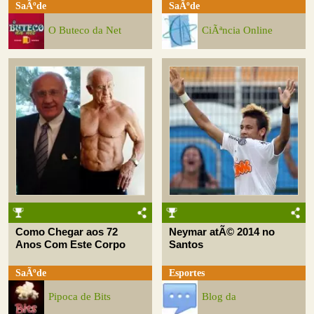
SaÃºde
SaÃºde
O Buteco da Net
CiÃªncia Online
Como Chegar aos 72
Neymar atÃ© 2014 no
Anos Com Este Corpo
Santos
SaÃºde
Esportes
Pipoca de Bits
Blog da