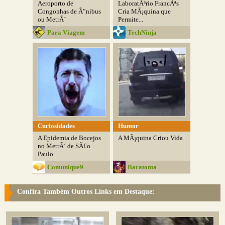
Aeroporto de
LaboratÃ³rio FrancÃªs
Congonhas de Ã”nibus
Cria MÃ¡quina que
ou MetrÃ´
Permite...
Para Viagem
TechNinja
Curiosidades
Humor
A Epidemia de Bocejos
A MÃ¡quina Criou Vida
no MetrÃ´ de SÃ£o
Paulo
Comunique9
Baratonta
Confira Também Outros Links em Destaque: