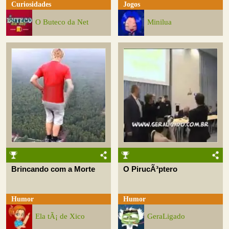
Curiosidades
Jogos
O Buteco da Net
Minilua
Brincando com a Morte
O PirucÃ³ptero
Humor
Humor
Ela tÃ¡ de Xico
GeraLigado