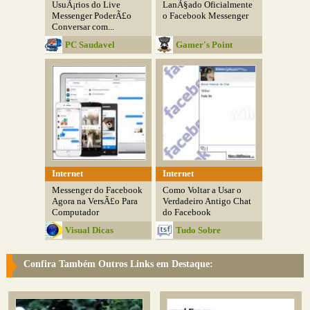
UsuÃ¡rios do Live
LanÃ§ado Oficialmente
Messenger PoderÃ£o
o Facebook Messenger
Conversar com...
PC Saudavel
Gamer's Point
Internet
Internet
Messenger do Facebook
Como Voltar a Usar o
Agora na VersÃ£o Para
Verdadeiro Antigo Chat
Computador
do Facebook
Visual Dicas
Tudo Sobre
Facebook
Confira Também Outros Links em Destaque: