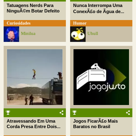
Tatuagens Nerds Para
Nunca Interrompa Uma
NinguÃ©m Botar Defeito
ConexÃ£o de Ãgua de...
Curiosidades
Humor
Minilua
Uhull
Atravessando Em Uma
Jogos FicarÃ£o Mais
Corda Presa Entre Dois...
Baratos no Brasil