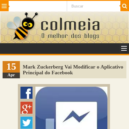
Beleza
Cinema e TV
Curiosidades
Esportes
Humor
Internet
Jogos
NotÃ­cias
Planeta
SaÃºde
Tecnologia
VeÃ­culos
Adulto
Sugerir Link
15
Mark Zuckerberg Vai Modificar o Aplicativo
Principal do Facebook
Adicionar Blog
Apr
Colmeia Exchange
Perguntas Frequentes
Sobre
Contato