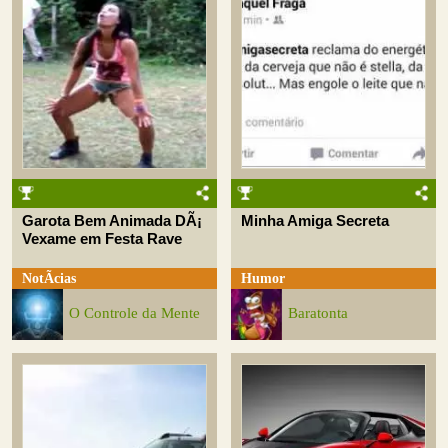
Garota Bem Animada DÃ¡
Minha Amiga Secreta
Vexame em Festa Rave
NotÃ­cias
Humor
O Controle da Mente
Baratonta