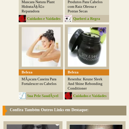
Mascara Natura Plant
Produtos Para Cabelos
HidrataÃ§Ã£o
com Raiz Oleosa e
Reparadora
Pontas Secas
Cuidados e Vaidades
Quebrei a Regra
Beleza
Beleza
MÃ¡scara Caseira Para
Resenha: Keune Sleek
Fortalescer os Cabelos
And Shine Rebonding
Conditioner
Sua Pele SaudÃ¡vel
Cuidados e Vaidades
Confira Também Outros Links em Destaque: