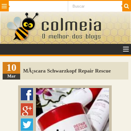
Beleza
Cinema e TV
Curiosidades
Esportes
Humor
Internet
Jogos
NotÃ­cias
Planeta
SaÃºde
Tecnologia
VeÃ­culos
Adulto
Sugerir Link
10
MÃ¡scara Schwarzkopf Repair Rescue
Adicionar Blog
Mar
Colmeia Exchange
Perguntas Frequentes
Sobre
Contato