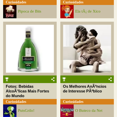
Curiosidades
Curiosidades
Pipoca de Bits
Ela tÃ¡ de Xico
Fotos: Bebidas
Os Melhores AnÃºncios
AlcoÃ³licas Mais Fortes
de Interesse PÃºblico
do Mundo
Curiosidades
Curiosidades
PutsGrilo!
O Buteco da Net