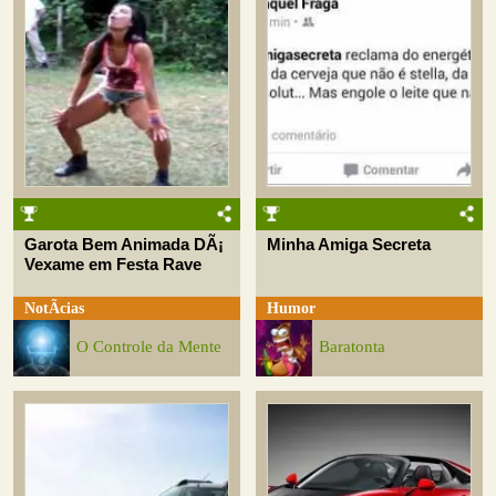
Garota Bem Animada DÃ¡
Minha Amiga Secreta
Vexame em Festa Rave
NotÃ­cias
Humor
O Controle da Mente
Baratonta