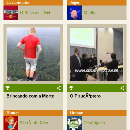
Curiosidades
Jogos
O Buteco da Net
Minilua
Brincando com a Morte
O PirucÃ³ptero
Humor
Humor
Ela tÃ¡ de Xico
GeraLigado