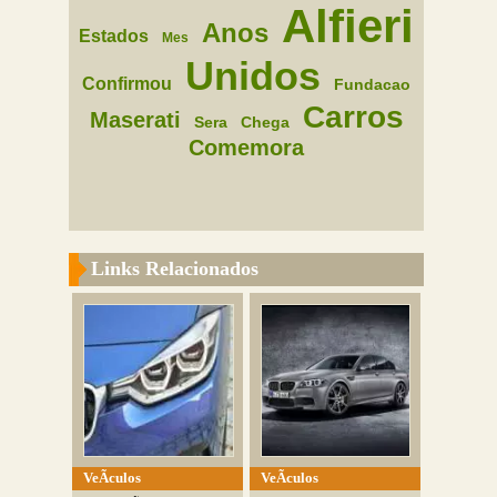
Alfieri
Anos
Estados
Mes
Unidos
Confirmou
Fundacao
Carros
Maserati
Sera
Chega
Comemora
Links Relacionados
VeÃ­culos
VeÃ­culos