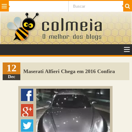
Beleza
Cinema e TV
Curiosidades
Esportes
Humor
Internet
Jogos
NotÃ­cias
Planeta
SaÃºde
Tecnologia
VeÃ­culos
Adulto
Sugerir Link
12
Maserati Alfieri Chega em 2016 Confira
Adicionar Blog
Dec
Colmeia Exchange
Perguntas Frequentes
Sobre
Contato