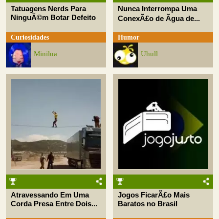
Tatuagens Nerds Para
Nunca Interrompa Uma
NinguÃ©m Botar Defeito
ConexÃ£o de Ãgua de...
Curiosidades
Humor
Minilua
Uhull
Atravessando Em Uma
Jogos FicarÃ£o Mais
Corda Presa Entre Dois...
Baratos no Brasil