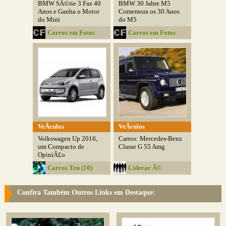
BMW SÃ©rie 3 Faz 40
BMW 30 Jahre M5
Anos e Ganha o Motor
Comemora os 30 Anos
do Mini
do M5
Carros em Fotos
Carros em Fotos
VeÃ­culos
VeÃ­culos
Volkswagen Up 2016,
Carros: Mercedes-Benz
um Compacto de
Classe G 55 Amg
OpiniÃ£o
Carros Ten (10)
Liderar Ã©
Influenciar
Confira Também Outros Links em Destaque: