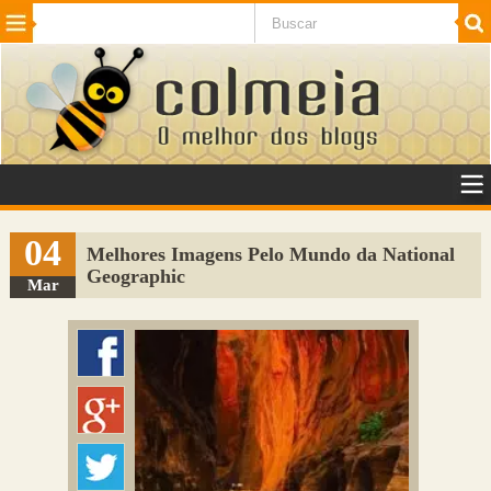
Beleza
Cinema e TV
Curiosidades
Esportes
Humor
Internet
Jogos
NotÃ­cias
Planeta
SaÃºde
Tecnologia
VeÃ­culos
Adulto
Sugerir Link
04
Melhores Imagens Pelo Mundo da National
Geographic
Adicionar Blog
Mar
Colmeia Exchange
Perguntas Frequentes
Sobre
Contato