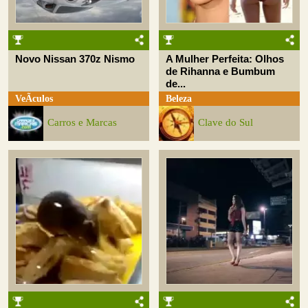
Novo Nissan 370z Nismo
A Mulher Perfeita: Olhos
de Rihanna e Bumbum
de...
VeÃ­culos
Beleza
Carros e Marcas
Clave do Sul