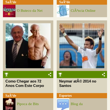
SaÃºde
SaÃºde
O Buteco da Net
CiÃªncia Online
Como Chegar aos 72
Neymar atÃ© 2014 no
Anos Com Este Corpo
Santos
SaÃºde
Esportes
Pipoca de Bits
Blog da