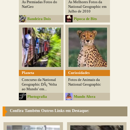
As Premiadas Fotos do
As Melhores Fotos da
NatGeo
National Geographic em
Julho de 2010
Bandeira Dois
Pipoca de Bits
Planeta
Curiosidades
Concurso da National
Fotos de Animais da
Geographic DÃ¡ 'Volta
National Geographic
ao Mundo' em...
Photografia
Mundo Afora
Confira Também Outros Links em Destaque: