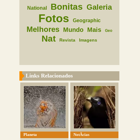
Bonitas
Galeria
National
Fotos
Geographic
Melhores
Mundo
Mais
Geo
Nat
Revista
Imagens
Links Relacionados
Planeta
NotÃ­cias