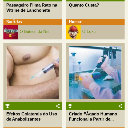
Passageiro Filma Rato na
Quanto Custa?
Vitrine de Lanchonete
NotÃ­cias
Humor
O Buteco da Net
O Loxa
Efeitos Colaterais do Uso
Criado FÃ­gado Humano
de Anabolizantes
Funcional a Partir de...