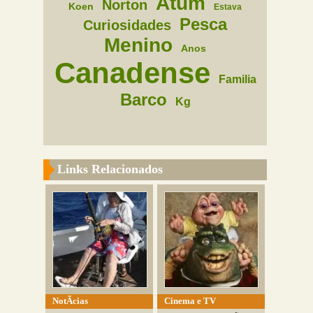
Atum
Norton
Koen
Estava
Pesca
Curiosidades
Menino
Anos
Canadense
Familia
Barco
Kg
Links Relacionados
NotÃ­cias
Cinema e TV