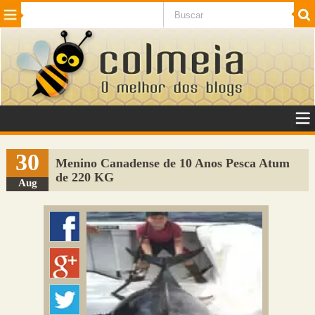
Beleza
Cinema e TV
Curiosidades
Esportes
Humor
Internet
Jogos
NotÃ­cias
Planeta
SaÃºde
Tecnologia
VeÃ­culos
Adulto
Sugerir Link
30
Menino Canadense de 10 Anos Pesca Atum
de 220 KG
Adicionar Blog
Aug
Colmeia Exchange
Perguntas Frequentes
Sobre
Contato