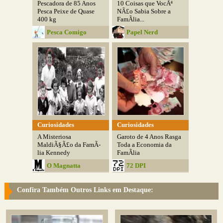
Pescadora de 85 Anos
10 Coisas que VocÃª
Pesca Peixe de Quase
NÃ£o Sabia Sobre a
400 kg
FamÃ­lia...
Pesca Comigo
Papel Nerd
Curiosidades
Curiosidades
A Misteriosa
Garoto de 4 Anos Rasga
MaldiÃ§Ã£o da FamÃ­
Toda a Economia da
lia Kennedy
FamÃ­lia
O Magnatta
72 DPI
Confira Também Outros Links em Destaque: