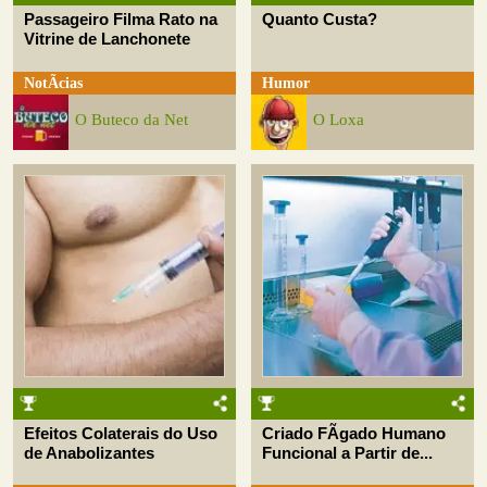
Passageiro Filma Rato na
Quanto Custa?
Vitrine de Lanchonete
NotÃ­cias
Humor
O Buteco da Net
O Loxa
Efeitos Colaterais do Uso
Criado FÃ­gado Humano
de Anabolizantes
Funcional a Partir de...