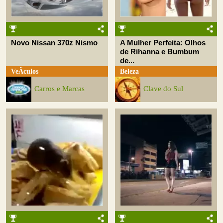
Novo Nissan 370z Nismo
A Mulher Perfeita: Olhos
de Rihanna e Bumbum
de...
VeÃ­culos
Beleza
Carros e Marcas
Clave do Sul