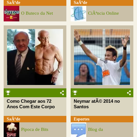
SaÃºde
SaÃºde
O Buteco da Net
CiÃªncia Online
Como Chegar aos 72
Neymar atÃ© 2014 no
Anos Com Este Corpo
Santos
SaÃºde
Esportes
Pipoca de Bits
Blog da