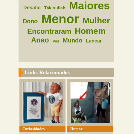
Maiores
Desafio
Takioullah
Menor
Mulher
Dono
Homem
Encontraram
Anao
Mundo
Lancar
Pes
Links Relacionados
Curiosidades
Humor