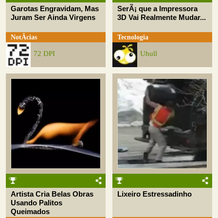
Garotas Engravidam, Mas
SerÃ¡ que a Impressora
Juram Ser Ainda Virgens
3D Vai Realmente Mudar...
NotÃ­cias
Tecnologia
72 DPI
Uhull
Artista Cria Belas Obras
Lixeiro Estressadinho
Usando Palitos
Queimados