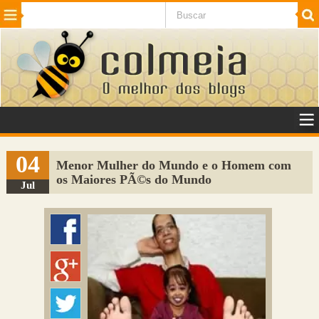
Beleza
Cinema e TV
Curiosidades
Esportes
Humor
Internet
Jogos
NotÃ­cias
Planeta
SaÃºde
Tecnologia
VeÃ­culos
Adulto
Sugerir Link
04
Menor Mulher do Mundo e o Homem com
os Maiores PÃ©s do Mundo
Adicionar Blog
Jul
Colmeia Exchange
Perguntas Frequentes
Sobre
Contato