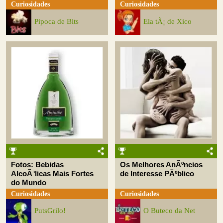
Curiosidades
Curiosidades
Pipoca de Bits
Ela tÃ¡ de Xico
Fotos: Bebidas
Os Melhores AnÃºncios
AlcoÃ³licas Mais Fortes
de Interesse PÃºblico
do Mundo
Curiosidades
Curiosidades
PutsGrilo!
O Buteco da Net