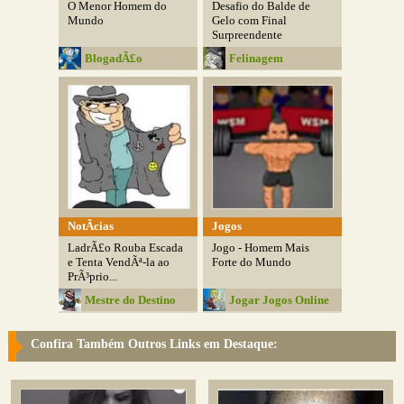
O Menor Homem do
Desafio do Balde de
Mundo
Gelo com Final
Surpreendente
BlogadÃ£o
Felinagem
NotÃ­cias
Jogos
LadrÃ£o Rouba Escada
Jogo - Homem Mais
e Tenta VendÃª-la ao
Forte do Mundo
PrÃ³prio...
Mestre do Destino
Jogar Jogos Online
Confira Também Outros Links em Destaque: