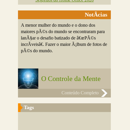
NotÃ­cias
A menor mulher do mundo e o dono dos
maiores pÃ©s do mundo se encontraram para
lanÃ§ar o desafio batizado de â€œPÃ©s
incrÃ­veisâ€. Fazer o maior Ã¡lbum de fotos de
pÃ©s do mundo.
O Controle da Mente
Conteúdo Completo
Tags