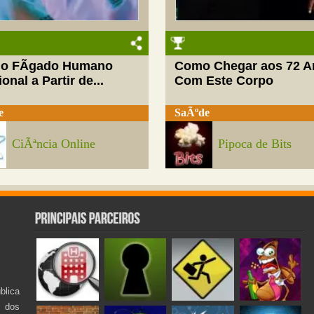
do FÃ­gado Humano
Como Chegar aos 72 A
onal a Partir de...
Com Este Corpo
e
SaÃºde
CiÃªncia Online
Pipoca de Bits
lica
s dos