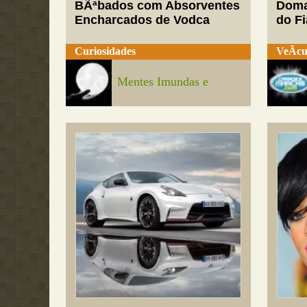
BÃªbados com Absorventes
Doma
Encharcados de Vodca
do Fi
Curiosidades
VeÃ­cu
Mentes Imundas e