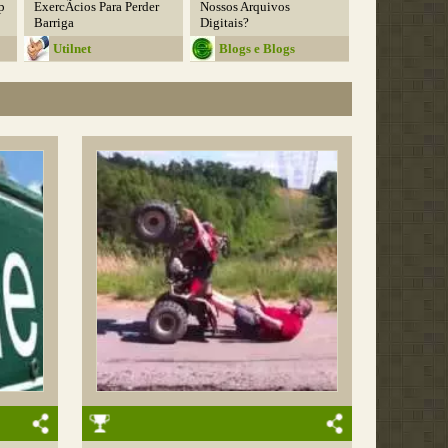
p
ExercÃ­cios Para Perder
Nossos Arquivos
Barriga
Digitais?
Utilnet
Blogs e Blogs