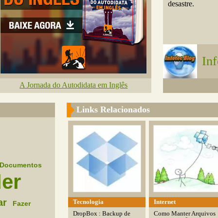
desastre.
Inf
A Jornada do Autodidata em Inglês
Links Relacionados
Documentos
er
ar
Tecnologia
Internet
Fazer
DropBox : Backup de
Como Manter Arquivos