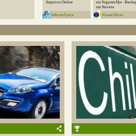
Arquivos Online
em SeguranÃ§a - Backu
em Nuvens
InformÃ¡tica
Visual Dicas
Inteligente