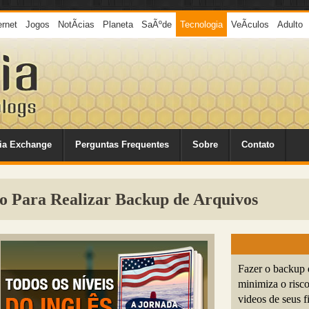
ernet
Jogos
NotÃ­cias
Planeta
SaÃºde
Tecnologia
VeÃ­culos
Adulto
ia Exchange
Perguntas Frequentes
Sobre
Contato
o Para Realizar Backup de Arquivos
Fazer o backup 
minimiza o risco
videos de seus f