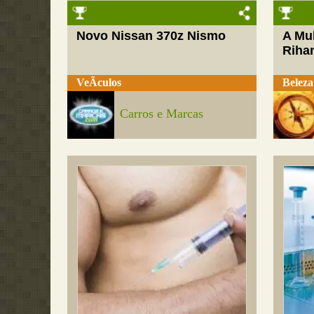
Novo Nissan 370z Nismo
A Mul
Riha
VeÃ­culos
Beleza
Carros e Marcas