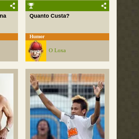
 na
Quanto Custa?
Humor
O Loxa