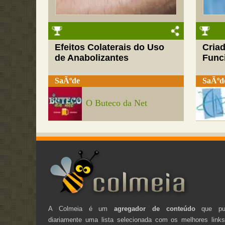
Efeitos Colaterais do Uso
Cria
de Anabolizantes
Funci
SaÃºde
SaÃºd
O Buteco da Net
A Colmeia é um
agregador de conteúdo
que pub
diariamente uma lista selecionada com os melhores link