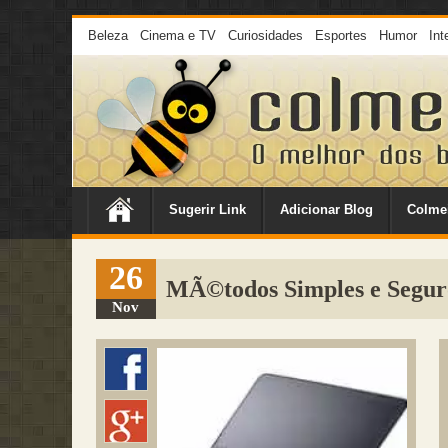
Beleza
Cinema e TV
Curiosidades
Esportes
Humor
Int
Sugerir Link
Adicionar Blog
Colme
26
MÃ©todos Simples e Segur
Nov