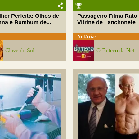
her Perfeita: Olhos de
Passageiro Filma Rato
nna e Bumbum de...
Vitrine de Lanchonete
NotÃ­cias
Clave do Sul
O Buteco da Net