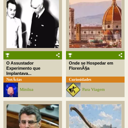
O Assustador
Onde se Hospedar em
Experimento que
FlorenÃ§a
Implantava...
NotÃ­cias
Curiosidades
Minilua
Para Viagem