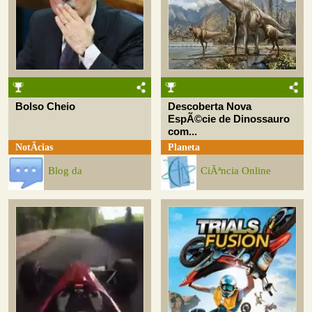
Bolso Cheio
Descoberta Nova
EspÃ©cie de Dinossauro
com...
NotÃ­cias
Planeta
Blog da
CiÃªncia Online