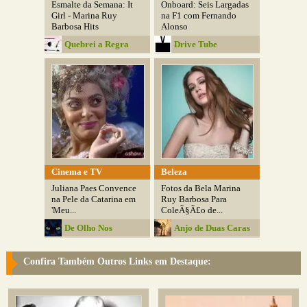
Esmalte da Semana: It
Onboard: Seis Largadas
Girl - Marina Ruy
na F1 com Fernando
Barbosa Hits
Alonso
Quebrei a Regra
Drive Tube
Cinema e TV
Beleza
Juliana Paes Convence
Fotos da Bela Marina
na Pele da Catarina em
Ruy Barbosa Para
'Meu...
ColeÃ§Ã£o de...
De Olho Nos
Anjo de Duas Caras
Detalhes
Confira Também Outros Links em Destaque: