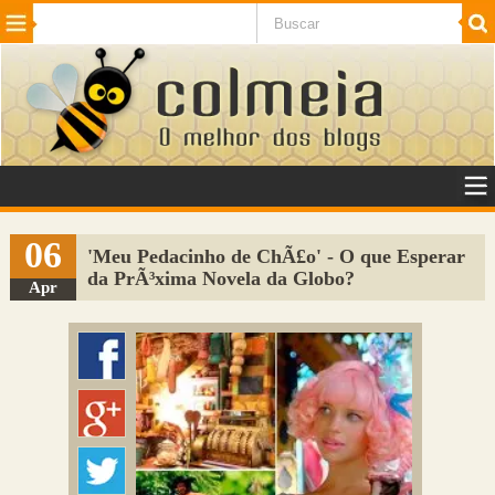
Beleza
Cinema e TV
Curiosidades
Esportes
Humor
Internet
Jogos
NotÃ­cias
Planeta
SaÃºde
Tecnologia
VeÃ­culos
Adulto
Sugerir Link
06
'Meu Pedacinho de ChÃ£o' - O que Esperar
da PrÃ³xima Novela da Globo?
Adicionar Blog
Apr
Colmeia Exchange
Perguntas Frequentes
Sobre
Contato