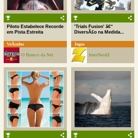
Piloto Estabelece Recorde
'Trials Fusion' â€“
em Pista Estreita
DiversÃ£o na Medida...
VeÃ­culos
Jogos
O Buteco da Net
InterNerdZ