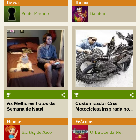
Beleza
Humor
Ponto Perdido
Baratonta
As Melhores Fotos da
Customizador Cria
Semana de Natal
Motocicleta Inspirada no...
Humor
VeÃ­culos
Ela tÃ¡ de Xico
O Buteco da Net