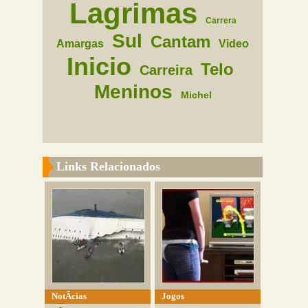
Lagrimas
Carrera
Sul
Cantam
Amargas
Video
Inicio
Telo
Carreira
Meninos
Michel
Links Relacionados
NotÃ­cias
Jogos