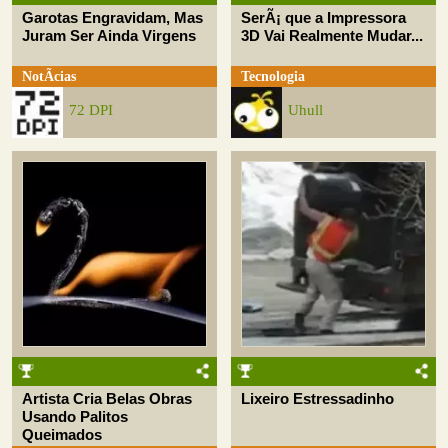
Garotas Engravidam, Mas
SerÃ¡ que a Impressora
Juram Ser Ainda Virgens
3D Vai Realmente Mudar...
NotÃ­cias
Tecnologia
72 DPI
Uhull
Artista Cria Belas Obras
Lixeiro Estressadinho
Usando Palitos
Queimados