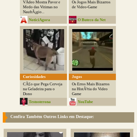
VÃ­deo Mostra Pavor e
Os Jogos Mais Bizarros
Medo das Vitimas no
de Video-Game
NaufrÃ¡gio...
NoticiAgora
O Buteco da Net
Curiosidades
Jogos
CÃ£o que Pega Cerveja
Os Erros Mais Bizarros
na Geladeira para o
na HistÃ³ria do Video
Dono
Game
Testosterona
YouTube
Confira Também Outros Links em Destaque: