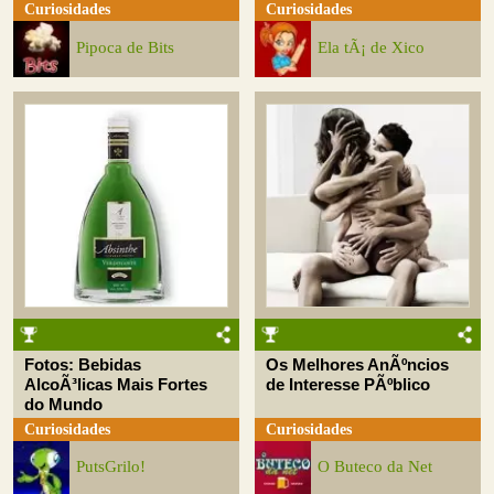
Curiosidades
Curiosidades
Pipoca de Bits
Ela tÃ¡ de Xico
Fotos: Bebidas
Os Melhores AnÃºncios
AlcoÃ³licas Mais Fortes
de Interesse PÃºblico
do Mundo
Curiosidades
Curiosidades
PutsGrilo!
O Buteco da Net