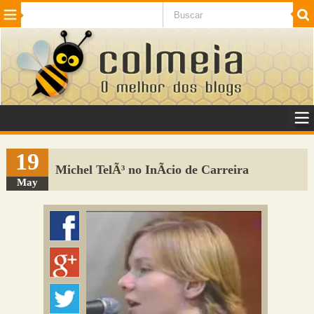
Beleza
Cinema e TV
Curiosidades
Esportes
Humor
Internet
Jogos
NotÃ­cias
Planeta
SaÃºde
Tecnologia
VeÃ­culos
Adulto
Sugerir Link
19
Michel TelÃ³ no InÃ­cio de Carreira
Adicionar Blog
May
Colmeia Exchange
Perguntas Frequentes
Sobre
Contato