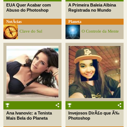
EUA Quer Acabar com
A Primeira Baleia Albina
Abuso do Photoshop
Registrada no Mundo
NotÃ­cias
Planeta
Clave do Sul
O Controle da Mente
Ana Ivanovic: a Tenista
Invejosos DirÃ£o que Ã‰
Mais Bela do Planeta
Photoshop