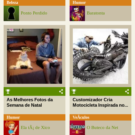
Beleza
Humor
Ponto Perdido
Baratonta
As Melhores Fotos da
Customizador Cria
Semana de Natal
Motocicleta Inspirada no...
Humor
VeÃ­culos
Ela tÃ¡ de Xico
O Buteco da Net