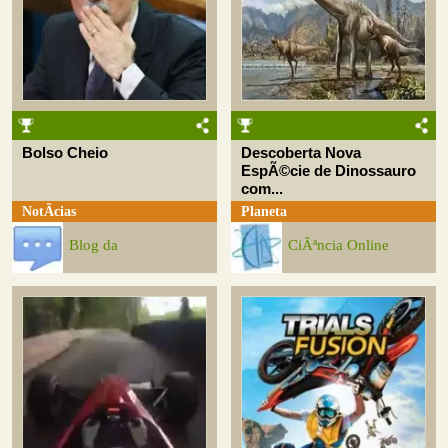
Bolso Cheio
Descoberta Nova
EspÃ©cie de Dinossauro
com...
NotÃ­cias
Planeta
Blog da
CiÃªncia Online