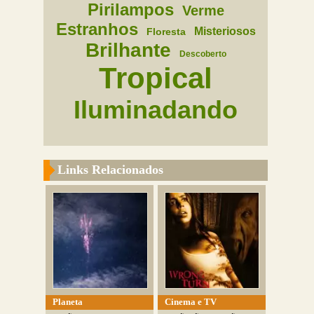
Pirilampos
Verme
Estranhos
Misteriosos
Floresta
Brilhante
Descoberto
Tropical
Iluminadando
Links Relacionados
Planeta
Cinema e TV