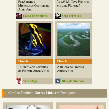
FenÃ´menos
VocÃª JÃ¡ Teve PÃ¢nico
Misteriosos Ocorrem na
em uma Floresta?
Atmosfera
Caixa de Pandora
Seus Terrores
Planeta
Planeta
10 IncrÃ­veis Criaturas
A Beleza da Floresta
da Floresta AmazÃ´nica
AmazÃ´nica
Max Mega
Blog do Ananias
Curiosidades
Confira Também Outros Links em Destaque: