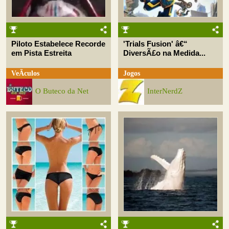
Piloto Estabelece Recorde
'Trials Fusion' â€“
em Pista Estreita
DiversÃ£o na Medida...
VeÃ­culos
Jogos
O Buteco da Net
InterNerdZ