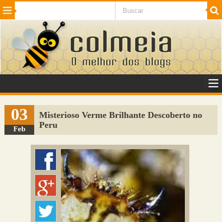
Beleza
Cinema e TV
Curiosidades
Esportes
Humor
Internet
Jogos
NotÃ­cias
Planeta
SaÃºde
Tecnologia
VeÃ­culos
Adulto
Sugerir Link
03
Misterioso Verme Brilhante Descoberto no
Peru
Adicionar Blog
Feb
Colmeia Exchange
Perguntas Frequentes
Sobre
Contato