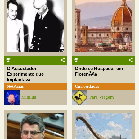
O Assustador
Onde se Hospedar em
Experimento que
FlorenÃ§a
Implantava...
NotÃ­cias
Curiosidades
Minilua
Para Viagem