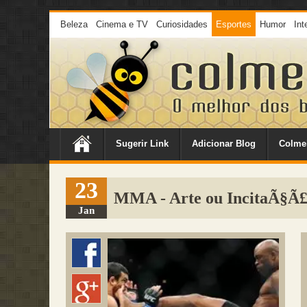
Beleza
Cinema e TV
Curiosidades
Esportes
Humor
Int
Sugerir Link
Adicionar Blog
Colme
23
MMA - Arte ou IncitaÃ§Ã£o
Jan