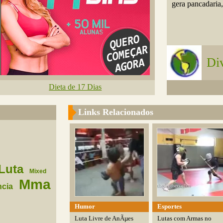
gera pancadaria,.
Di
Dieta de 17 Dias
Links Relacionados
Luta
Mixed
Mma
ncia
Humor
Esportes
Luta Livre de AnÃµes
Lutas com Armas no