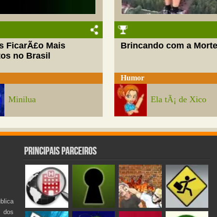
s FicarÃ£o Mais
Brincando com a Mort
os no Brasil
Humor
Minilua
Ela tÃ¡ de Xico
lica
s dos