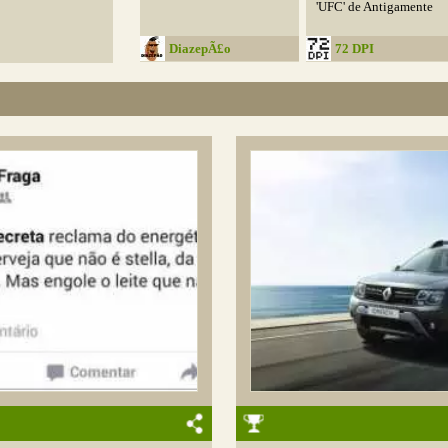
'UFC' de Antigamente
DiazepÃ£o
72 DPI