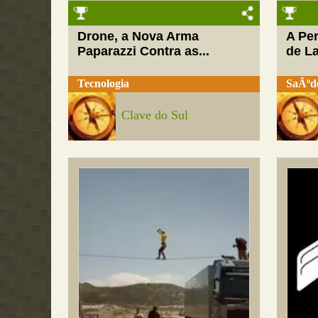
Drone, a Nova Arma
A Pe
Paparazzi Contra as...
de L
Tecnologia
SaÃºd
Clave do Sul