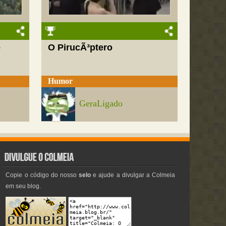
e
O PirucÃ³ptero
Humor
GeraLigado
Copie o código do nosso
selo
e ajude a divulgar a Colmeia
em seu blog.