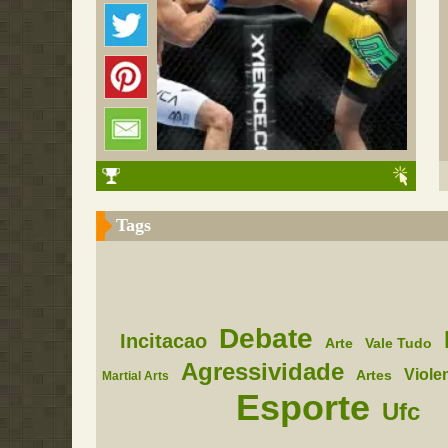
Tags
Debate
Incitacao
Arte
Vale Tudo
Agressividade
Viole
Artes
Martial Arts
Esporte
Ufc