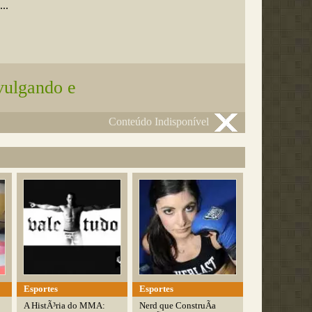
..
vulgando e
Conteúdo Indisponível
Esportes
Esportes
A HistÃ³ria do MMA:
Nerd que ConstruÃ­a