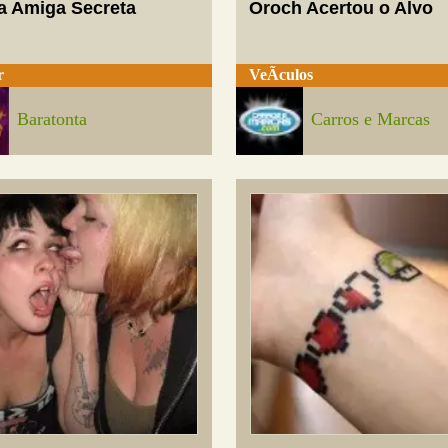
a Amiga Secreta
Oroch Acertou o Alvo
r
VeÃ­culos
Baratonta
Carros e Marcas