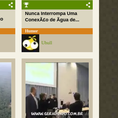
Nunca Interrompa Uma
to
ConexÃ£o de Ãgua de...
Humor
Uhull