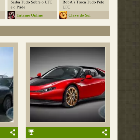
Saiba Tudo Sobre o UFC
RobÃ´s Troca Tudo Pelo
e o Pride
UFC
Tatame Online
Clave do Sul