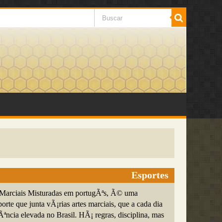
Esportes
arciais Misturadas em portugÃªs, Ã© uma
rte que junta vÃ¡rias artes marciais, que a cada dia
ncia elevada no Brasil. HÃ¡ regras, disciplina, mas