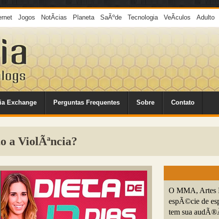
ernet
Jogos
NotÃ­cias
Planeta
SaÃºde
Tecnologia
VeÃ­culos
Adulto
ia Exchange
Perguntas Frequentes
Sobre
Contato
 a ViolÃªncia?
O MMA, Artes M
espÃ©cie de espo
tem sua audÃ®Ãª