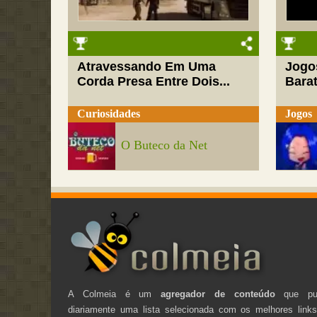
Atravessando Em Uma
Jogo
Corda Presa Entre Dois...
Barat
Curiosidades
Jogos
O Buteco da Net
A Colmeia é um
agregador de conteúdo
que pub
diariamente uma lista selecionada com os melhores link