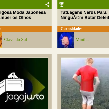
rigosa Moda Japonesa
Tatuagens Nerds Para
amber os Olhos
NinguÃ©m Botar Defei
e
Curiosidades
Clave do Sul
Minilua