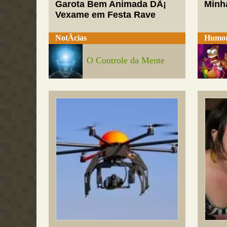
Garota Bem Animada DÃ¡
Minh
Vexame em Festa Rave
NotÃ­cias
Humo
O Controle da Mente