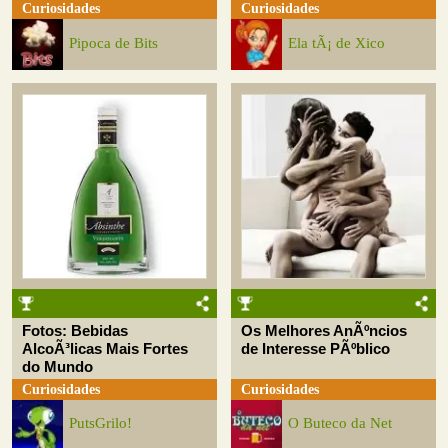
Curiosidades
Curiosidades
Pipoca de Bits
Ela tÃ¡ de Xico
Fotos: Bebidas
Os Melhores AnÃºncios
AlcoÃ³licas Mais Fortes
de Interesse PÃºblico
do Mundo
Curiosidades
Curiosidades
PutsGrilo!
O Buteco da Net