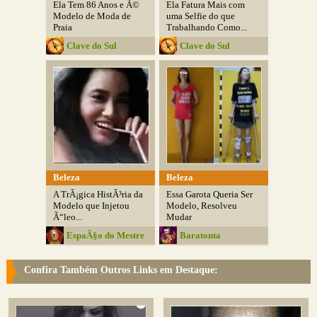
Ela Tem 86 Anos e Ã©
Ela Fatura Mais com
Modelo de Moda de
uma Selfie do que
Praia
Trabalhando Como...
Clave do Sul
Clave do Sul
Beleza
Beleza
A TrÃ¡gica HistÃ³ria da
Essa Garota Queria Ser
Modelo que Injetou
Modelo, Resolveu
Ã“leo...
Mudar
EspaÃ§o do Mestre
Baratonta
Bizarro
Confira Também Outros Links em Destaque: