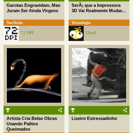
Garotas Engravidam, Mas
SerÃ¡ que a Impressora
Juram Ser Ainda Virgens
3D Vai Realmente Mudar...
NotÃ­cias
Tecnologia
72 DPI
Uhull
Artista Cria Belas Obras
Lixeiro Estressadinho
Usando Palitos
Queimados