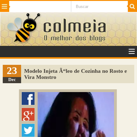
Beleza
Cinema e TV
Curiosidades
Esportes
Humor
Internet
Jogos
NotÃ­cias
Planeta
SaÃºde
Tecnologia
VeÃ­culos
Adulto
Sugerir Link
23
Modelo Injeta Ã“leo de Cozinha no Rosto e
Vira Monstro
Adicionar Blog
Dec
Colmeia Exchange
Perguntas Frequentes
Sobre
Contato