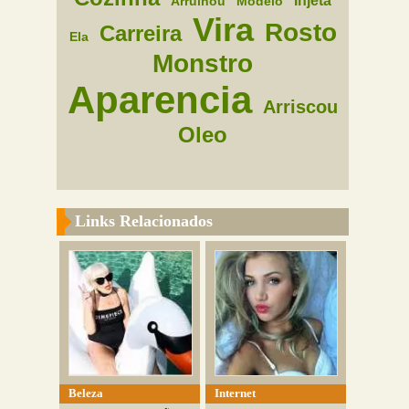
Injeta
Arruinou
Modelo
Vira
Rosto
Carreira
Ela
Monstro
Aparencia
Arriscou
Oleo
Links Relacionados
Beleza
Internet