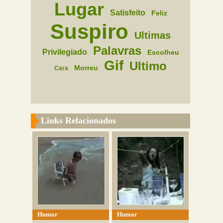
Lugar
Satisfeito
Feliz
Suspiro
Ultimas
Palavras
Privilegiado
Escolheu
Gif
Ultimo
Morreu
Cara
Links Relacionados
Humor
Humor