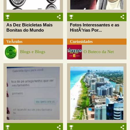
As Dez Bicicletas Mais
Fotos Interessantes e as
Bonitas do Mundo
HistÃ³rias Por...
VeÃ­culos
Curiosidades
Blogs e Blogs
O Buteco da Net