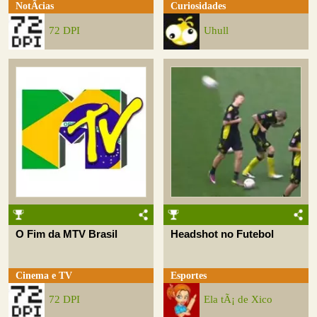
NotÃ­cias
Curiosidades
72 DPI
Uhull
O Fim da MTV Brasil
Headshot no Futebol
Cinema e TV
Esportes
72 DPI
Ela tÃ¡ de Xico