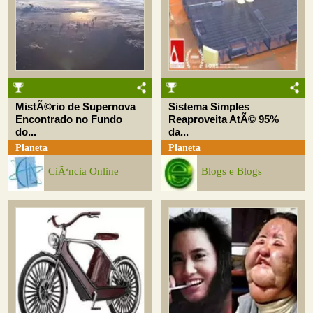
MistÃ©rio de Supernova
Sistema Simples
Encontrado no Fundo
Reaproveita AtÃ© 95%
do...
da...
Planeta
Planeta
CiÃªncia Online
Blogs e Blogs