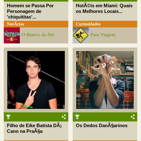
Homem se Passa Por
HotÃ©is em Miami: Quais
Personagem de
os Melhores Locais...
'chiquititas'...
NotÃ­cias
Curiosidades
O Buteco da Net
Para Viagem
Filho de Eike Batista DÃ¡
Os Dedos DanÃ§arinos
Cano na PraÃ§a