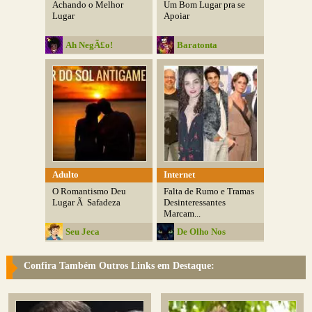
Achando o Melhor
Um Bom Lugar pra se
Lugar
Apoiar
Ah NegÃ£o!
Baratonta
Adulto
Internet
O Romantismo Deu
Falta de Rumo e Tramas
Lugar Ã Safadeza
Desinteressantes
Marcam...
Seu Jeca
De Olho Nos
Detalhes
Confira Também Outros Links em Destaque: