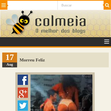
Beleza
Cinema e TV
Curiosidades
Esportes
Humor
Internet
Jogos
NotÃ­cias
Planeta
SaÃºde
Tecnologia
VeÃ­culos
Adulto
Sugerir Link
17
Morreu Feliz
Adicionar Blog
Aug
Colmeia Exchange
Perguntas Frequentes
Sobre
Contato