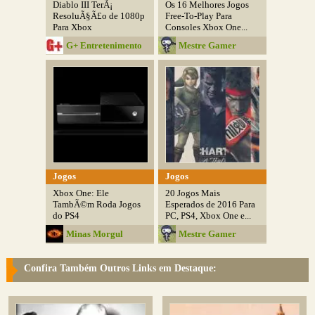
Diablo III TerÃ¡
Os 16 Melhores Jogos
ResoluÃ§Ã£o de 1080p
Free-To-Play Para
Para Xbox
Consoles Xbox One...
G+ Entretenimento
Mestre Gamer
Jogos
Jogos
Xbox One: Ele
20 Jogos Mais
TambÃ©m Roda Jogos
Esperados de 2016 Para
do PS4
PC, PS4, Xbox One e...
Minas Morgul
Mestre Gamer
Confira Também Outros Links em Destaque: