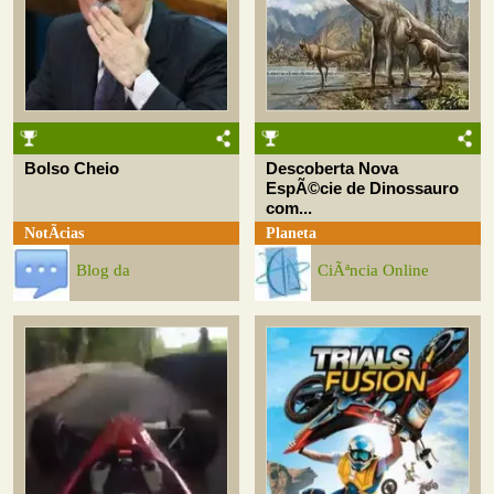
Bolso Cheio
Descoberta Nova
EspÃ©cie de Dinossauro
com...
NotÃ­cias
Planeta
Blog da
CiÃªncia Online