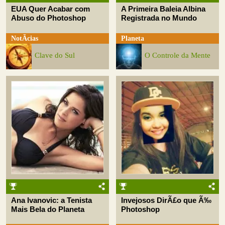
EUA Quer Acabar com
A Primeira Baleia Albina
Abuso do Photoshop
Registrada no Mundo
NotÃ­cias
Planeta
Clave do Sul
O Controle da Mente
Ana Ivanovic: a Tenista
Invejosos DirÃ£o que Ã‰
Mais Bela do Planeta
Photoshop