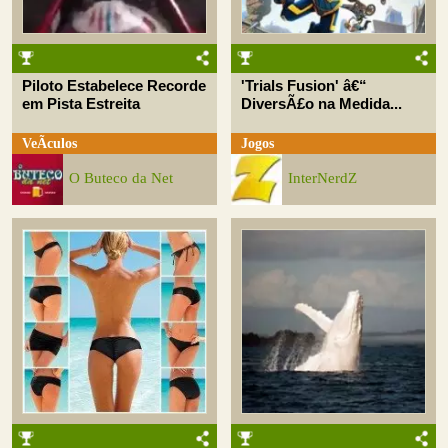
Piloto Estabelece Recorde
'Trials Fusion' â€“
em Pista Estreita
DiversÃ£o na Medida...
VeÃ­culos
Jogos
O Buteco da Net
InterNerdZ