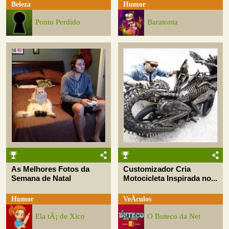
Beleza
Humor
Ponto Perdido
Baratonta
As Melhores Fotos da
Customizador Cria
Semana de Natal
Motocicleta Inspirada no...
Humor
VeÃ­culos
Ela tÃ¡ de Xico
O Buteco da Net