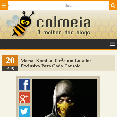
Beleza
Cinema e TV
Curiosidades
Esportes
Humor
Internet
Jogos
NotÃ­cias
Planeta
SaÃºde
Tecnologia
VeÃ­culos
Adulto
Sugerir Link
20
Mortal Kombat TerÃ¡ um Lutador
Exclusivo Para Cada Console
Adicionar Blog
Aug
Colmeia Exchange
Perguntas Frequentes
Sobre
Contato