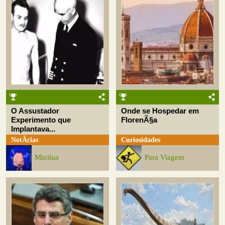
O Assustador
Onde se Hospedar em
Experimento que
FlorenÃ§a
Implantava...
NotÃ­cias
Curiosidades
Minilua
Para Viagem