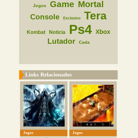
Game
Mortal
Jogos
Tera
Console
Exclusivo
Ps4
Xbox
Kombat
Noticia
Lutador
Cada
Links Relacionados
Jogos
Jogos