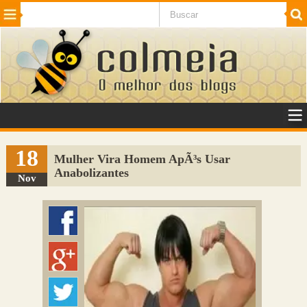
Beleza
Cinema e TV
Curiosidades
Esportes
Humor
Internet
Jogos
NotÃ­cias
Planeta
SaÃºde
Tecnologia
VeÃ­culos
Adulto
Sugerir Link
18
Mulher Vira Homem ApÃ³s Usar
Anabolizantes
Adicionar Blog
Nov
Colmeia Exchange
Perguntas Frequentes
Sobre
Contato