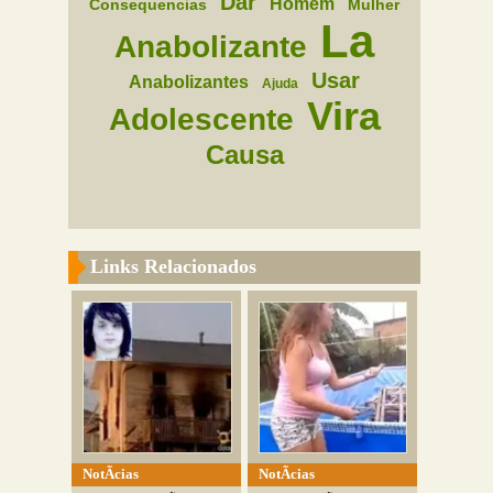
Dar
Homem
Consequencias
Mulher
La
Anabolizante
Usar
Anabolizantes
Ajuda
Vira
Adolescente
Causa
Links Relacionados
NotÃ­cias
NotÃ­cias