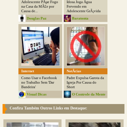
Adolescente PÃµe Fogo
Idosa Joga Ãgua
na Casa da MÃ£e por
Fervendo em
Causa de...
Adolescente GrÃ¡vida
Por...
Douglas Paz
Baratonta
Internet
NotÃ­cias
Como Usar o Facebook
Padre Expulsa Garota da
no Trabalho Sem 'Dar
Igreja Por Causa do
Bandeira'
Short
Visual Dicas
O Controle da Mente
Confira Também Outros Links em Destaque: