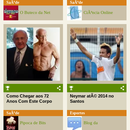
SaÃºde
SaÃºde
O Buteco da Net
CiÃªncia Online
Como Chegar aos 72
Neymar atÃ© 2014 no
Anos Com Este Corpo
Santos
SaÃºde
Esportes
Pipoca de Bits
Blog da