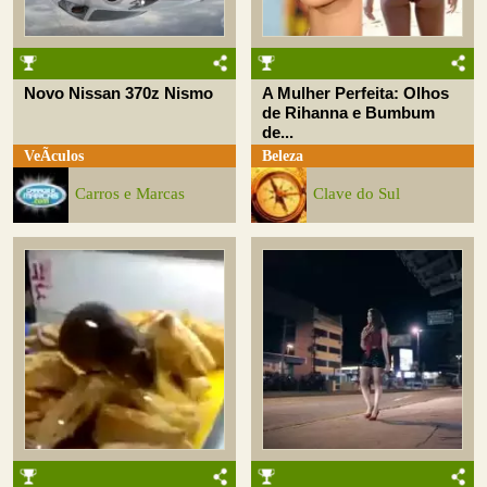
Novo Nissan 370z Nismo
A Mulher Perfeita: Olhos
de Rihanna e Bumbum
de...
VeÃ­culos
Beleza
Carros e Marcas
Clave do Sul