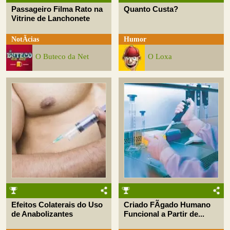
Passageiro Filma Rato na
Quanto Custa?
Vitrine de Lanchonete
NotÃ­cias
Humor
O Buteco da Net
O Loxa
Efeitos Colaterais do Uso
Criado FÃ­gado Humano
de Anabolizantes
Funcional a Partir de...