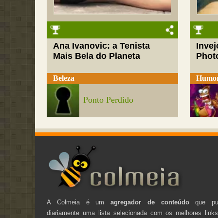
Ana Ivanovic: a Tenista
Inve
Mais Bela do Planeta
Phot
Beleza
Humo
Ponto Perdido
A Colmeia é um
agregador de conteúdo
que pub
diariamente uma lista selecionada com os melhores link