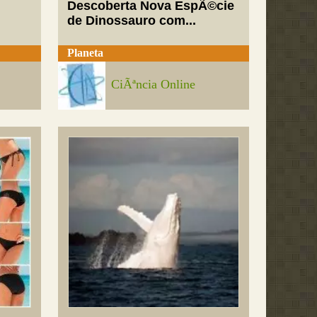
Descoberta Nova EspÃ©cie
de Dinossauro com...
Planeta
CiÃªncia Online