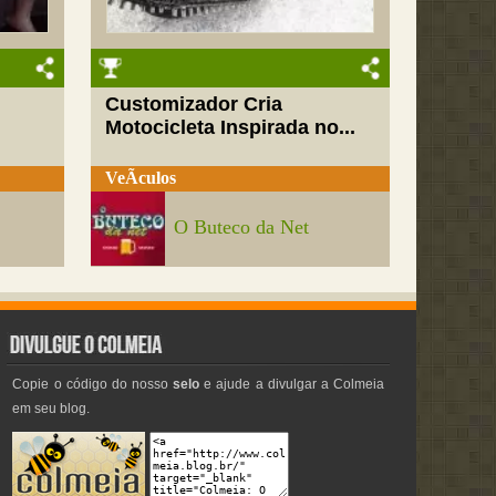
Customizador Cria
Motocicleta Inspirada no...
VeÃ­culos
O Buteco da Net
Copie o código do nosso
selo
e ajude a divulgar a Colmeia
em seu blog.