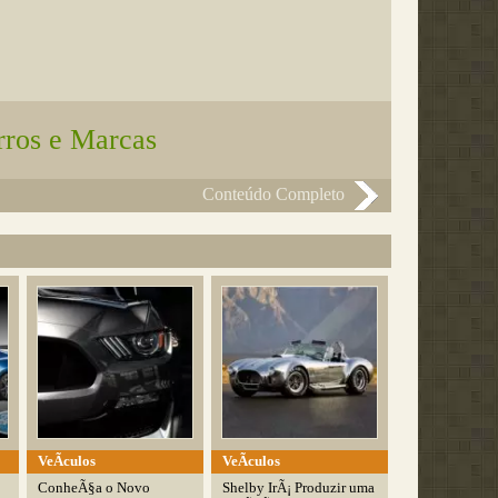
rros e Marcas
Conteúdo Completo
VeÃ­culos
VeÃ­culos
ConheÃ§a o Novo
Shelby IrÃ¡ Produzir uma