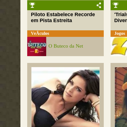
Piloto Estabelece Recorde
'Tria
em Pista Estreita
Dive
VeÃ­culos
Jogos
O Buteco da Net