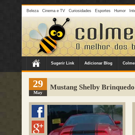
Beleza
Cinema e TV
Curiosidades
Esportes
Humor
Int
Sugerir Link
Adicionar Blog
Colme
29
Mustang Shelby Brinquedo
May