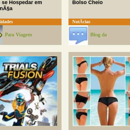
 se Hospedar em
Bolso Cheio
enÃ§a
idades
NotÃ­cias
Para Viagem
Blog da