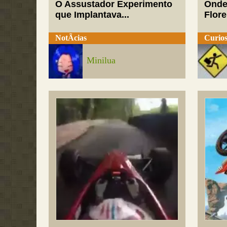
O Assustador Experimento
Onde
que Implantava...
Flor
NotÃ­cias
Curios
Minilua