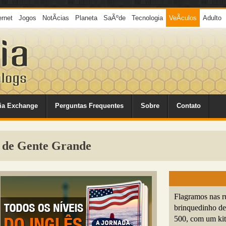
ernet
Jogos
NotÃ­cias
Planeta
SaÃºde
Tecnologia
VeÃ­culos
Adulto
ia Exchange
Perguntas Frequentes
Sobre
Contato
 de Gente Grande
Flagramos nas 
brinquedinho de
500, com um kit