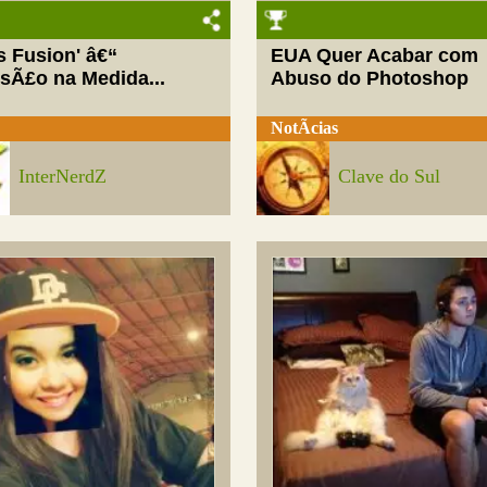
ls Fusion' â€“
EUA Quer Acabar com
rsÃ£o na Medida...
Abuso do Photoshop
NotÃ­cias
InterNerdZ
Clave do Sul