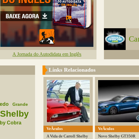
Ca
A Jornada do Autodidata em Inglês
Links Relacionados
uedo
Grande
Shelby
by Cobra
VeÃ­culos
VeÃ­culos
A Vida de Carroll Shelby
Novo Shelby GT350R