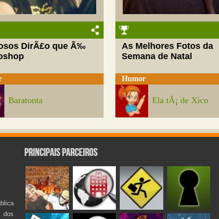
josos DirÃ£o que Ã‰
As Melhores Fotos da
oshop
Semana de Natal
r
Humor
Baratonta
Ela tÃ¡ de Xico
lica
s dos