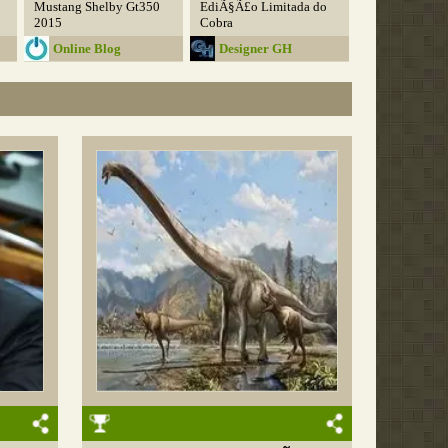
Mustang Shelby Gt350
EdiÃ§Ã£o Limitada do
2015
Cobra
Online Blog
Designer GH