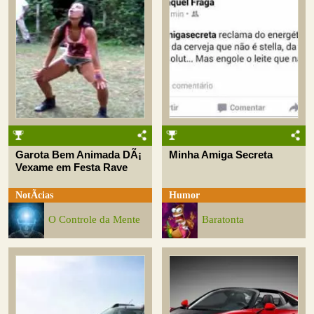
Garota Bem Animada DÃ¡
Minha Amiga Secreta
Vexame em Festa Rave
NotÃ­cias
Humor
O Controle da Mente
Baratonta