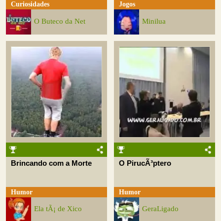
Curiosidades
Jogos
O Buteco da Net
Minilua
Brincando com a Morte
O PirucÃ³ptero
Humor
Humor
Ela tÃ¡ de Xico
GeraLigado