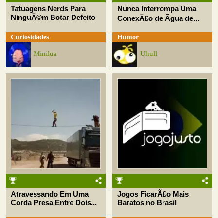
Tatuagens Nerds Para
Nunca Interrompa Uma
NinguÃ©m Botar Defeito
ConexÃ£o de Ãgua de...
Curiosidades
Humor
Minilua
Uhull
Atravessando Em Uma
Jogos FicarÃ£o Mais
Corda Presa Entre Dois...
Baratos no Brasil