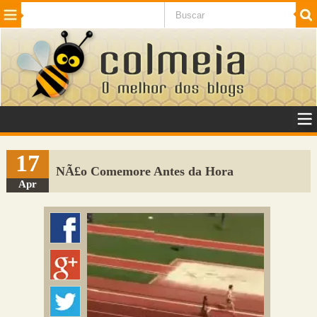
Beleza
Cinema e TV
Curiosidades
Esportes
Humor
Internet
Jogos
NotÃ­cias
Planeta
SaÃºde
Tecnologia
VeÃ­culos
Adulto
Sugerir Link
17
NÃ£o Comemore Antes da Hora
Adicionar Blog
Apr
Colmeia Exchange
Perguntas Frequentes
Sobre
Contato