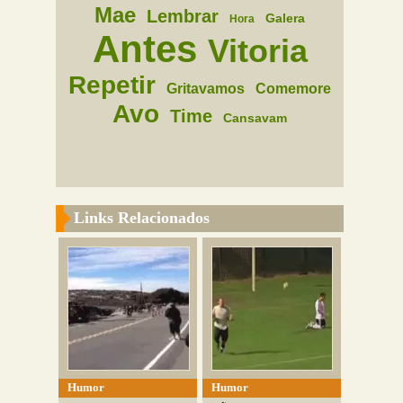
Mae
Lembrar
Galera
Hora
Antes
Vitoria
Repetir
Gritavamos
Comemore
Avo
Time
Cansavam
Links Relacionados
Humor
Humor