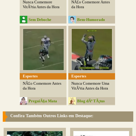
Nunca Comemore
NÃ£o Comemore Antes
VitÃ³ria Antes da Hora
da Hora
Sem Deboche
Bem-Humorado
Esportes
Esportes
NÃ£o Comemore Antes
Nunca Comemore Uma
da Hora
VitÃ³ria Antes da Hora
PreguiÃ§a Mata
Blog dÃº TÃ¡tus
Confira Também Outros Links em Destaque: