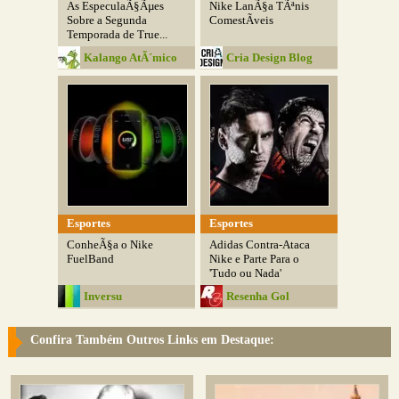
As EspeculaÃ§Ãµes
Nike LanÃ§a TÃªnis
Sobre a Segunda
ComestÃ­veis
Temporada de True...
Kalango AtÃ´mico
Cria Design Blog
Esportes
Esportes
ConheÃ§a o Nike
Adidas Contra-Ataca
FuelBand
Nike e Parte Para o
'Tudo ou Nada'
Inversu
Resenha Gol
Confira Também Outros Links em Destaque: