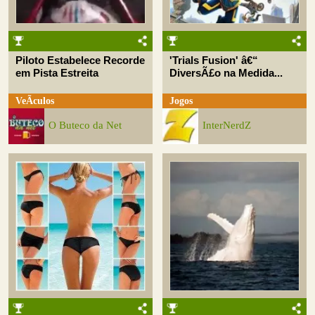
Piloto Estabelece Recorde
'Trials Fusion' â€“
em Pista Estreita
DiversÃ£o na Medida...
VeÃ­culos
Jogos
O Buteco da Net
InterNerdZ