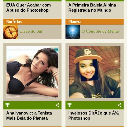
EUA Quer Acabar com
A Primeira Baleia Albina
Abuso do Photoshop
Registrada no Mundo
NotÃ­cias
Planeta
Clave do Sul
O Controle da Mente
Ana Ivanovic: a Tenista
Invejosos DirÃ£o que Ã‰
Mais Bela do Planeta
Photoshop