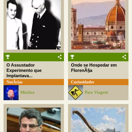
O Assustador
Onde se Hospedar em
Experimento que
FlorenÃ§a
Implantava...
NotÃ­cias
Curiosidades
Minilua
Para Viagem