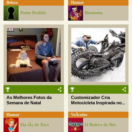
Beleza
Humor
Ponto Perdido
Baratonta
As Melhores Fotos da
Customizador Cria
Semana de Natal
Motocicleta Inspirada no...
Humor
VeÃ­culos
Ela tÃ¡ de Xico
O Buteco da Net