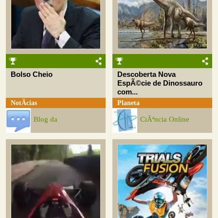
Bolso Cheio
Descoberta Nova
EspÃ©cie de Dinossauro
com...
NotÃ­cias
Planeta
Blog da
CiÃªncia Online