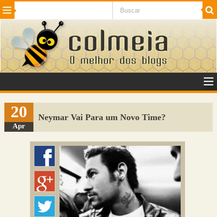
Beleza
Cinema e TV
Curiosidades
Esportes
Humor
Internet
Jogos
NotÃ­cias
Planeta
SaÃºde
Tecnologia
VeÃ­culos
Adulto
Sugerir Link
20
Neymar Vai Para um Novo Time?
Adicionar Blog
Apr
Colmeia Exchange
Perguntas Frequentes
Sobre
Contato