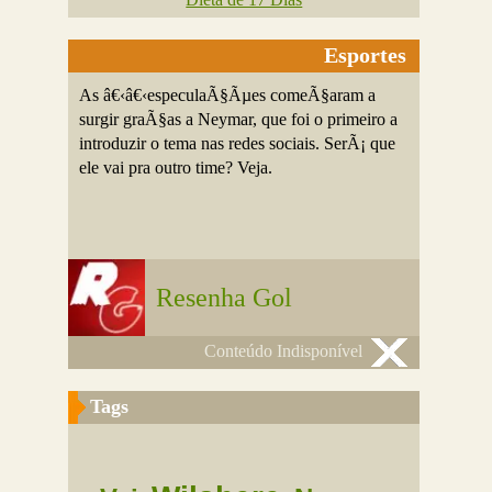
Esportes
As â€‹â€‹especulaÃ§Ãµes comeÃ§aram a
surgir graÃ§as a Neymar, que foi o primeiro a
introduzir o tema nas redes sociais. SerÃ¡ que
ele vai pra outro time? Veja.
Resenha Gol
Conteúdo Indisponível
Tags