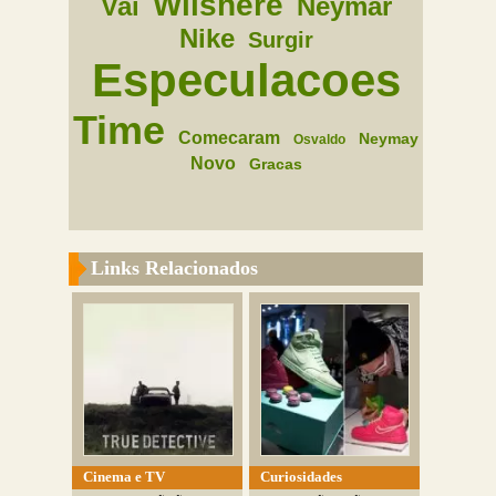
Wilshere
Vai
Neymar
Nike
Surgir
Especulacoes
Time
Comecaram
Neymay
Osvaldo
Novo
Gracas
Links Relacionados
Cinema e TV
Curiosidades