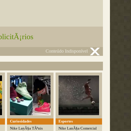
licitÃ¡rios
Conteúdo Indisponível
Curiosidades
Esportes
Nike LanÃ§a TÃªnis
Nike LanÃ§a Comercial