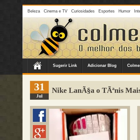
Beleza
Cinema e TV
Curiosidades
Esportes
Humor
Int
Sugerir Link
Adicionar Blog
Colme
31
Nike LanÃ§a o TÃªnis Mais 
Jul