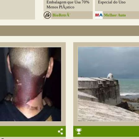
Embalagem que Usa 70%
Especial do Uno
Menos PlÃ¡stico
BioRetrÃ´
Melhor Auto