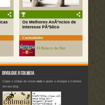
icas
Os Melhores AnÃºncios de
Interesse PÃºblico
Curiosidades
O Buteco da Net
Copie o código do nosso
selo
e ajude a divulgar a Colmeia
em seu blog.