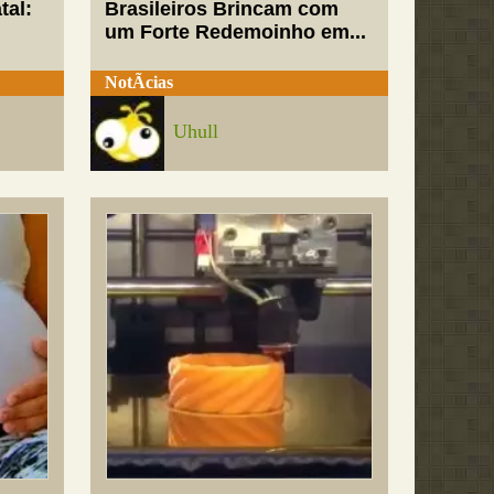
tal:
Brasileiros Brincam com
um Forte Redemoinho em...
NotÃ­cias
Uhull