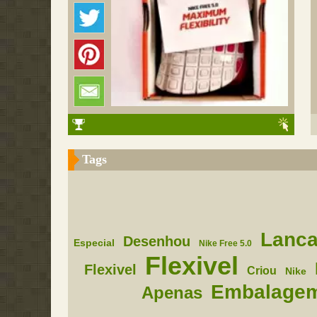
Tags
Lanc
Desenhou
Especial
Nike Free 5.0
Flexivel
Flexivel
Criou
Nike
Embalage
Apenas