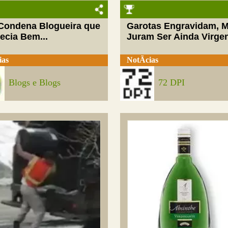
 Condena Blogueira que
Garotas Engravidam, 
ecia Bem...
Juram Ser Ainda Virge
ias
NotÃ­cias
Blogs e Blogs
72 DPI