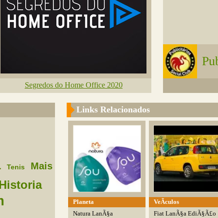
Pub
Segredos do Home Office 2020
Links Relacionados
a
Mais
Tenis
Historia
m
Planeta
VeÃ­culos
Natura LanÃ§a
Fiat LanÃ§a EdiÃ§Ã£o