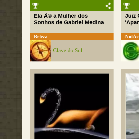
Ela Ã© a Mulher dos
Juiz
Sonhos de Gabriel Medina
'Apar
Beleza
NotÃ­c
Clave do Sul