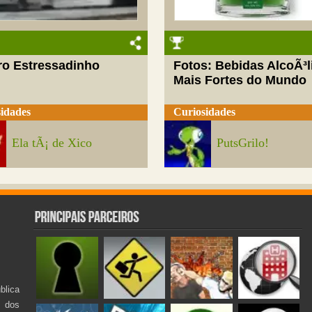
ro Estressadinho
Fotos: Bebidas AlcoÃ³l
Mais Fortes do Mundo
idades
Curiosidades
Ela tÃ¡ de Xico
PutsGrilo!
lica
s dos