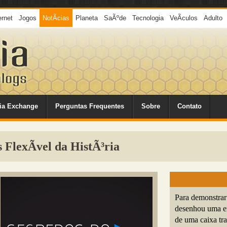
ernet
Jogos
NotÃ­cias
Planeta
SaÃºde
Tecnologia
VeÃ­culos
Adulto
ia Exchange
Perguntas Frequentes
Sobre
Contato
FlexÃ­vel da HistÃ³ria
Para demonstrar 
desenhou uma e
de uma caixa tra