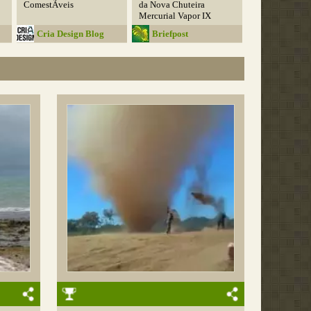
ComestÃ­veis
da Nova Chuteira
Mercurial Vapor IX
Cria Design Blog
Briefpost