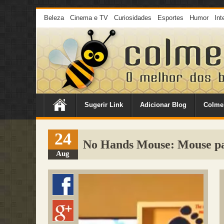
Beleza
Cinema e TV
Curiosidades
Esportes
Humor
Int
Sugerir Link
Adicionar Blog
Colme
24
No Hands Mouse: Mouse p
Aug