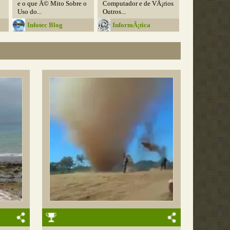
e o que Ã© Mito Sobre o
Computador e de VÃ¡rios
Uso do...
Outros...
Infotec Blog
InformÃ¡tica
Educativa