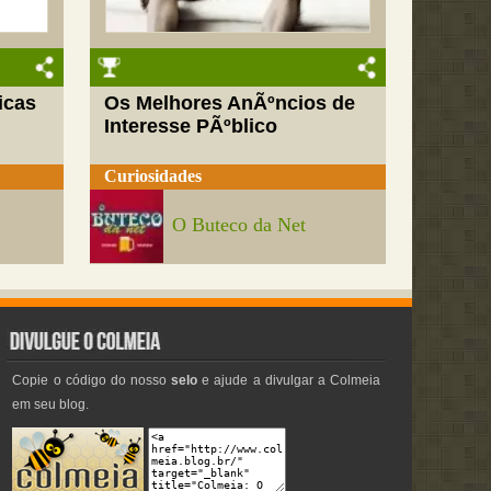
icas
Os Melhores AnÃºncios de
Interesse PÃºblico
Curiosidades
O Buteco da Net
Copie o código do nosso
selo
e ajude a divulgar a Colmeia
em seu blog.