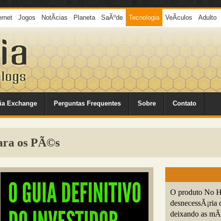
ernet
Jogos
NotÃ­cias
Planeta
SaÃºde
Tecnologia
VeÃ­culos
Adulto
ia Exchange
Perguntas Frequentes
Sobre
Contato
ara os PÃ©s
O produto No H
desnecessÃ¡ria 
deixando as mÃ£