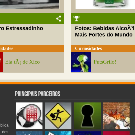
ro Estressadinho
Fotos: Bebidas AlcoÃ³l
Mais Fortes do Mundo
idades
Curiosidades
Ela tÃ¡ de Xico
PutsGrilo!
lica
s dos