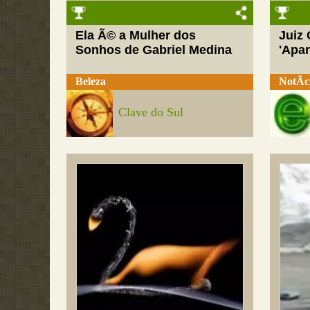
Ela Ã© a Mulher dos
Juiz
Sonhos de Gabriel Medina
'Apar
Beleza
NotÃ­c
Clave do Sul