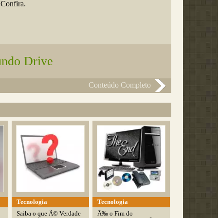
 Confira.
ndo Drive
Conteúdo Completo
Tecnologia
Tecnologia
Saiba o que Ã© Verdade
Ã‰ o Fim do