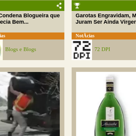
 Condena Blogueira que
Garotas Engravidam, 
ecia Bem...
Juram Ser Ainda Virge
ias
NotÃ­cias
Blogs e Blogs
72 DPI