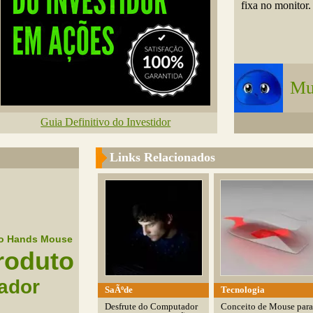
fixa no monitor.
Mu
Guia Definitivo do Investidor
Links Relacionados
o Hands Mouse
roduto
ador
SaÃºde
Tecnologia
Desfrute do Computador
Conceito de Mouse para