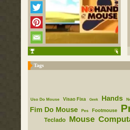
Tags
Hands
Visao Fixa
Uso Do Mouse
N
Geek
P
Fim Do Mouse
Footmouse
Pes
Mouse
Comput
Teclado