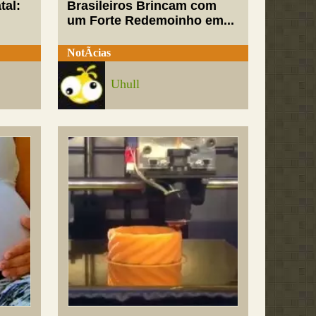
tal:
Brasileiros Brincam com
um Forte Redemoinho em...
NotÃ­cias
Uhull