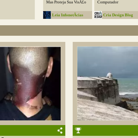
Mas Proteja Sua VisÃ£o
Computador
Leia InfonotÃ­cias
Cria Design Blog